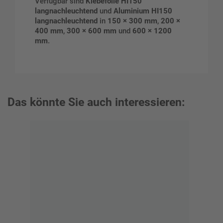
Verfügbar sind
Klebefolie HI150
langnachleuchtend
und
Aluminium HI150
langnachleuchtend
in
150 × 300 mm
,
200 ×
400 mm
,
300 × 600 mm
und
600 × 1200
mm
.
Das könnte Sie auch interessieren: