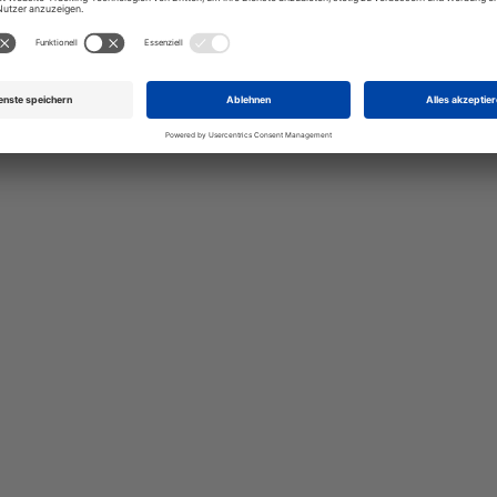
talten Sie Ihr eigenes Schild mit unserem Konfigurator "Schild-O-
ellen Sie schnell und einfach
viduellen Schilder und Aufkl
Bis zu einem Online-Bestellwert von 250,- € (exkl. MwSt.)
verrechnen wir eine Verpackungs- und Versandpauschale
von 7,95 € (exkl. MwSt.) , darüber erfolgt der Versand
fracht- und verpackungsfrei.
Schilderkonfigurator