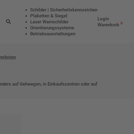
Schilder | Sicherheitskennzeichen
Plaketten & Siegel
Login
Laser Warnschilder
0
Warenkorb
Orientierungssysteme
Betriebs­aus­stattungen
verboten
onders auf Gehwegen, in Einkaufszentren oder auf