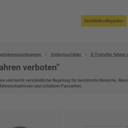
ngen
/
Verbotsschilder
/ E-Tretroller fahren verboten
Schilderkonfigurator
heitskennzeichnungen
Verbotsschilder
E-Tretroller fahren 
fahren verboten"
lare und leicht verständliche Regelung für bestimmte Bereiche. Bes
fahrensituationen und schützen Passanten.