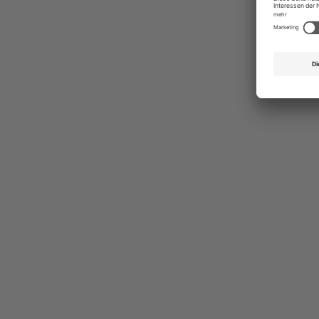
Ges
Erst
indi