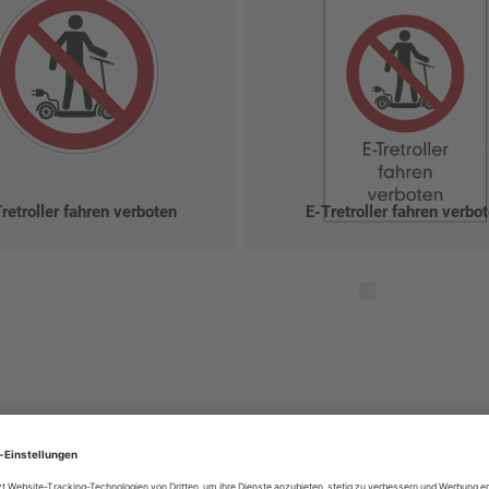
retroller fahren verboten
E-Tretroller fahren verbo