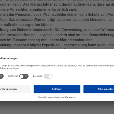
sachen kann. Das Warnschild macht darauf aufmerksam, dass an die
ndere Vorsichtsmaßnahmen erforderlich sind.
rheit der Personen:
Laser-Warnschilder dienen dem Schutz von Perso
lten. Das bewusste Warnen trägt dazu bei, dass sich Menschen de
tzmaßnahmen ergreifen können.
ltung von Sicherheitsstandards:
Die Verwendung von Laser-Warnschi
rheitsvorschriften bei. In vielen Ländern sind solche Kennzeichnun
ren im Zusammenhang mit Lasern klar erkennbar sind.
idung unbeabsichtigter Exposition:
Laserstrahlung kann auch unbe
tet oder eingestellt werden. Das Schild warnt nicht nur davor, das
 nur von autorisiertem Personal betreten werden sollte.
e Kommunikation:
Laser-Warnschilder sorgen für klare Kommunikati
 Lasergeräte verwendet werden. Sie tragen dazu bei, Missverständn
tig sicherzustellen, dass solche Warnschilder den örtlichen und int
60825-1 festgelegt sind. Die korrekte Kennzeichnung ermöglicht es, 
en Gefahren klar zu kommunizieren.