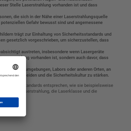
ser Stelle Laserstrahlung vorhanden ist und dass
nen, die sich in der Nähe einer Laserstrahlungsquelle
r potenziellen Gefahr bewusst sind und angemessene
ldern trägt zur Einhaltung von Sicherheitsstandards und
gen gesetzlich vorgeschrieben, um sicherzustellen, dass
absichtigt austreten, insbesondere wenn Lasergeräte
s Laserstrahlung vorhanden ist, sondern auch davor, dass
on in Arbeitsumgebungen, Labors oder anderen Orten, an
isse zu vermeiden und die Sicherheitskultur zu stärken.
ernationalen Standards entsprechen, wie sie beispielsweise
die Art der Laserstrahlung, die Laserklasse und die