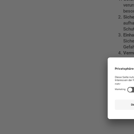
verur
beso
Siche
aufha
Schu
Einha
Siche
Gefah
Verme
gewar
diese
Klar
denen
Es ist wich
in der IEC 
spezifisch