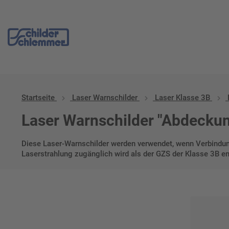
Start
/
Laser Warnschilder
/
Laser Klasse 3B
/ Laser Klasse 3B, A
Startseite
Laser Warnschilder
Laser Klasse 3B
Laser Warnschilder "Abdecku
Diese Laser-Warnschilder werden verwendet, wenn Verbindun
Laserstrahlung zugänglich wird als der GZS der Klasse 3B en