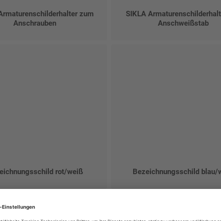
Armaturenschilderhalter zum
SIKLA Armaturenschilderhalt
Anschrauben
Anschweißstab
eichnungsschild rot/weiß
Bezeichnungsschild blau/