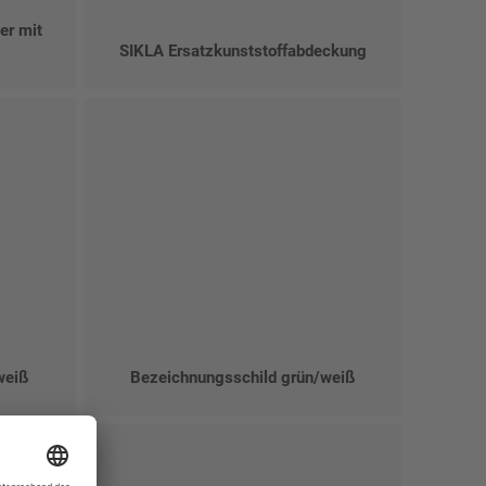
er mit
SIKLA Ersatzkunststoffabdeckung
weiß
Bezeichnungsschild grün/weiß