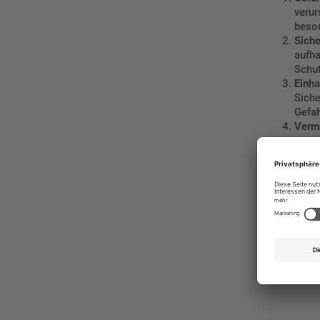
verur
beso
Siche
aufha
Schu
Einha
Siche
Gefah
Verme
gewar
diese
Klar
denen
Es ist wich
in der IEC 
spezifisch