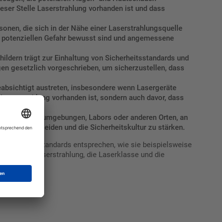
ser Stelle Laserstrahlung vorhanden ist und dass
nen, die sich in der Nähe einer Laserstrahlungsquelle
r potenziellen Gefahr bewusst sind und angemessene
ldern trägt zur Einhaltung von Sicherheitsstandards und
gen gesetzlich vorgeschrieben, um sicherzustellen, dass
absichtigt austreten, insbesondere wenn Lasergeräte
s Laserstrahlung vorhanden ist, sondern auch davor, dass
on in Arbeitsumgebungen, Labors oder anderen Orten, an
isse zu vermeiden und die Sicherheitskultur zu stärken.
ernationalen Standards entsprechen, wie sie beispielsweise
die Art der Laserstrahlung, die Laserklasse und die