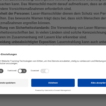
sachen kann. Das Warnschild macht darauf aufmerksam, dass an die
ndere Vorsichtsmaßnahmen erforderlich sind.
rheit der Personen:
Laser-Warnschilder dienen dem Schutz von Perso
lten. Das bewusste Warnen trägt dazu bei, dass sich Menschen de
tzmaßnahmen ergreifen können.
ltung von Sicherheitsstandards:
Die Verwendung von Laser-Warnschi
rheitsvorschriften bei. In vielen Ländern sind solche Kennzeichnun
ren im Zusammenhang mit Lasern klar erkennbar sind.
idung unbeabsichtigter Exposition:
Laserstrahlung kann auch unbe
tet oder eingestellt werden. Das Schild warnt nicht nur davor, das
 nur von autorisiertem Personal betreten werden sollte.
e Kommunikation:
Laser-Warnschilder sorgen für klare Kommunikati
 Lasergeräte verwendet werden. Sie tragen dazu bei, Missverständn
tig sicherzustellen, dass solche Warnschilder den örtlichen und int
60825-1 festgelegt sind. Die korrekte Kennzeichnung ermöglicht es, 
en Gefahren klar zu kommunizieren.