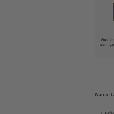
Vorsich
wenn geö
Warum La
Gefah