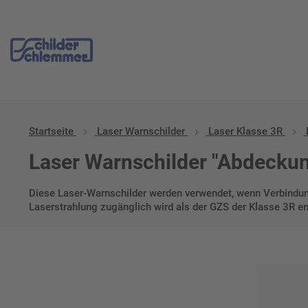
Start
/
Laser Warnschilder
/
Laser Klasse 3R
/ Laser Klasse 3R, A
Startseite
Laser Warnschilder
Laser Klasse 3R
Laser Warnschilder "Abdecku
Diese Laser-Warnschilder werden verwendet, wenn Verbindun
Laserstrahlung zugänglich wird als der GZS der Klasse 3R en