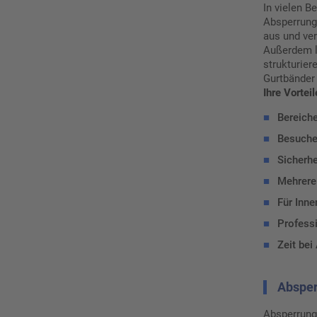
In vielen 
Absperrunge
aus und ver
Außerdem l
strukturier
Gurtbänder
Ihre Vorteil
■
Bereiche
■
Besuche
■
Sicherhe
■
Mehrere
■
Für Inn
■
Professi
■
Zeit be
Absper
Absperrung