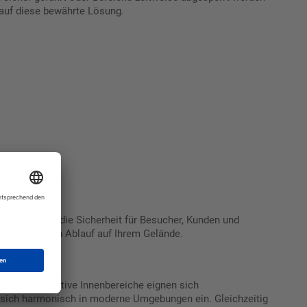
auf diese bewährte Lösung.
 gleichzeitig die Sicherheit für Besucher, Kunden und
reibungslosen Ablauf auf Ihrem Gelände.
ür repräsentative Innenbereiche eignen sich
 sich harmonisch in moderne Umgebungen ein. Gleichzeitig