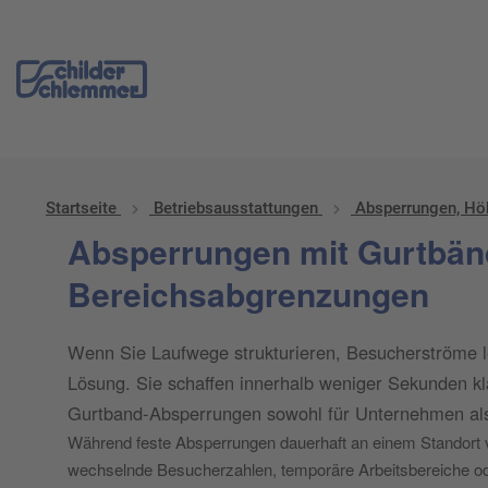
Start
/
Betriebs­aus­stattungen
/
Absperrungen, Höhenbegrenzer
/ A
Startseite
Betriebs­aus­stattungen
Absperrungen, Hö
Absperrungen mit Gurtbänd
Bereichsabgrenzungen
Wenn Sie Laufwege strukturieren, Besucherströme l
Lösung. Sie schaffen innerhalb weniger Sekunden kla
Gurtband-Absperrungen sowohl für Unternehmen als a
Während feste Absperrungen dauerhaft an einem Standort ve
wechselnde Besucherzahlen, temporäre Arbeitsbereiche ode