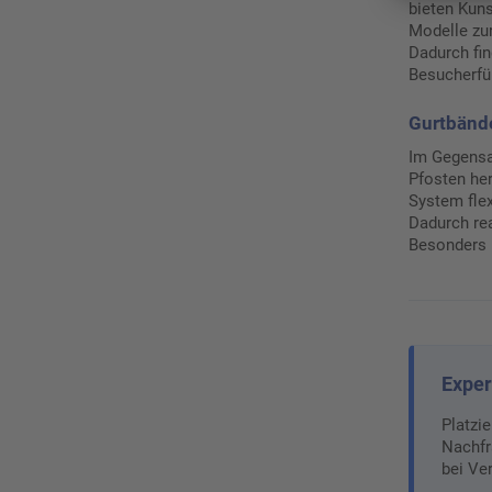
bieten Kuns
Modelle zur
Dadurch fi
Besucherfü
Gurtbände
Im Gegensat
Pfosten her
System flex
Dadurch re
Besonders 
Exper
Platzi
Nachfr
bei Ve