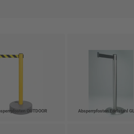
sperrpfosten OUTDOOR
Absperrpfosten Edelstahl G