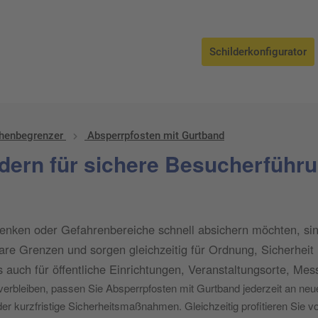
bsperrpfosten mit Gurtband
Schilderkonfigurator
henbegrenzer
Absperrpfosten mit Gurtband
ern für sichere Besucherführun
enken oder Gefahrenbereiche schnell absichern möchten, si
re Grenzen und sorgen gleichzeitig für Ordnung, Sicherheit 
uch für öffentliche Einrichtungen, Veranstaltungsorte, Mes
rbleiben, passen Sie Absperrpfosten mit Gurtband jederzeit an neue 
r kurzfristige Sicherheitsmaßnahmen. Gleichzeitig profitieren Sie 