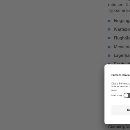
müssen. De
Typische Ei
■
Eingang
■
Wartezo
■
Flughäf
■
Messen 
■
Lagerhal
■
Produkti
■
Verkauf
■
Parkplä
Dadurch sch
Mitarbeite
Edelstahl
Je nach Ein
Absperrpfo