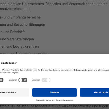
shalb setzen Unternehmen, Behörden und Veranstalter seit Jahren 
nsatzbereiche sind:
s- und Empfangsbereiche
nen und Besucherführungen
en und Bahnhöfe
und Veranstaltungen
len und Logistikzentren
ons- und Sicherheitsbereiche
sflächen und Einkaufszentren
tze und Außenanlagen
affen Sie klare Strukturen, verbessern die Orientierung und erhöhen
r. Außerdem vermeiden Sie Missverständnisse und sorgen für einen 
, Kunststoff oder Outdoor-Ausführung
satzbereich stehen unterschiedliche Ausführungen zur Verfügung. F
sten aus Edelstahl besonders gut. Sie wirken hochwertig und fügen