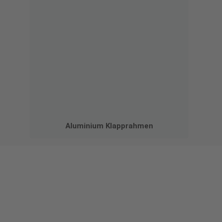
Aluminium Klapprahmen
Gestalten Sie Ihr eigenes Schild mit unserem Konfigurator
"Schild-O-Mat"