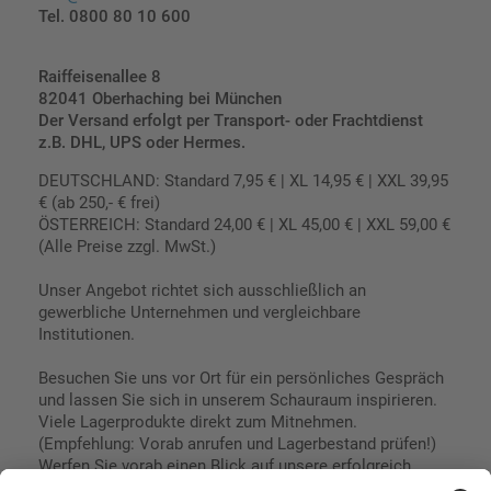
Tel. 0800 80 10 600
Raiffeisenallee 8
82041 Oberhaching bei München
Der Versand erfolgt per Transport- oder Frachtdienst
z.B. DHL, UPS oder Hermes.
DEUTSCHLAND: Standard 7,95 € | XL 14,95 € | XXL 39,95
€ (ab 250,- € frei)
ÖSTERREICH: Standard 24,00 € | XL 45,00 € | XXL 59,00 €
(Alle Preise zzgl. MwSt.)
Unser Angebot richtet sich ausschließlich an
gewerbliche Unternehmen und vergleichbare
Institutionen.
Besuchen Sie uns vor Ort für ein persönliches Gespräch
und lassen Sie sich in unserem Schauraum inspirieren.
Viele Lagerprodukte direkt zum Mitnehmen.
(Empfehlung: Vorab anrufen und Lagerbestand prüfen!)
Werfen Sie vorab einen Blick auf unsere erfolgreich
umgesetzten Referenzen & Projekte.