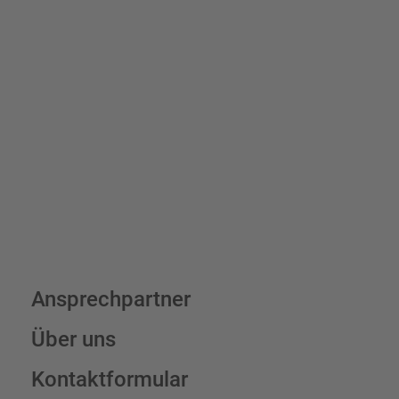
Bis zu einem Online-Bestellwert von 250,- € (exkl. MwSt.)
verrechnen wir eine Verpackungs- und Versandpauschale von
7,95 € (exkl. MwSt.) , darüber erfolgt der Versand fracht- und
verpackungsfrei.
Schilderkonfigurator
Ansprechpartner
Über uns
Kontaktformular