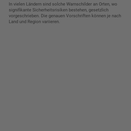
In vielen Ländern sind solche Warnschilder an Orten, wo
signifikante Sicherheitsrisiken bestehen, gesetzlich
vorgeschrieben. Die genauen Vorschriften können je nach
Land und Region variieren.
Gestalten Sie Ihr eigenes Schild mit unserem Konfigurator
"Schild-O-Mat"
Erstellen Sie schnell und
einfach Ihre individuellen
Schilder und Aufkleber.