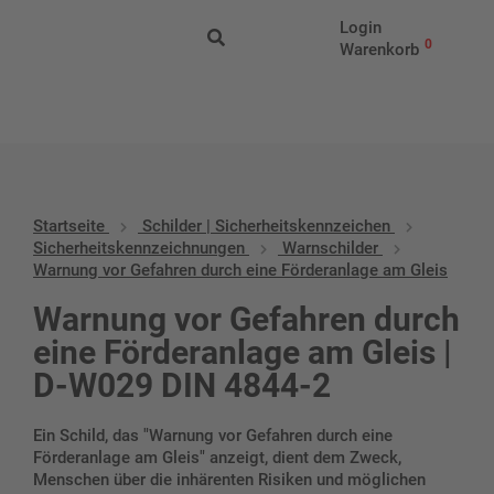
Start
/
Schilder |
Login
Sicherheitskennzeichen
/
Sicherheitskennzeichnungen
/
Warnschil
0
Warenkorb
vor Gefahren durch eine Förderanlage am Gleis
Startseite
Schilder | Sicherheitskennzeichen
Sicherheitskennzeichnungen
Warnschilder
Warnung vor Gefahren durch eine Förderanlage am Gleis
Warnung vor Gefahren durch
eine Förderanlage am Gleis |
D-W029 DIN 4844-2
Ein Schild, das "Warnung vor Gefahren durch eine
Förderanlage am Gleis" anzeigt, dient dem Zweck,
Menschen über die inhärenten Risiken und möglichen