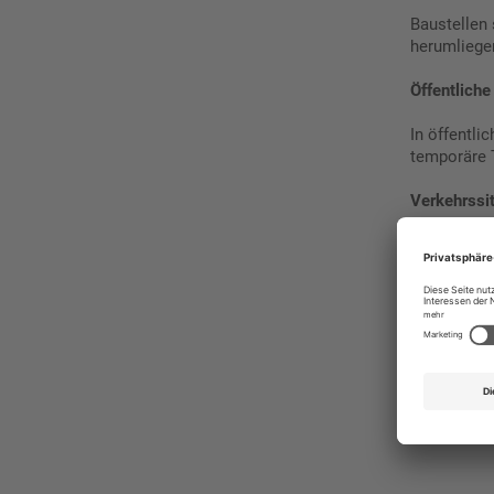
Baustellen
herumliegen
Öffentliche
In öffentl
temporäre 
Verkehrssit
Insbesonde
dauerhafte 
Industriean
In Fabrike
potenziell