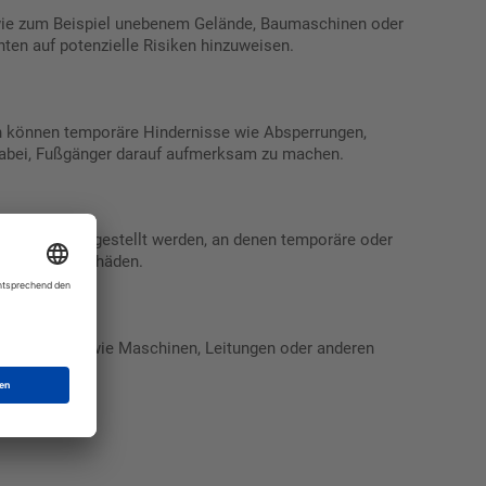
 wie zum Beispiel unebenem Gelände, Baumaschinen oder
ten auf potenzielle Risiken hinzuweisen.
en können temporäre Hindernisse wie Absperrungen,
 dabei, Fußgänger darauf aufmerksam zu machen.
n Stellen aufgestellt werden, an denen temporäre oder
oder Straßenschäden.
Hindernissen wie Maschinen, Leitungen oder anderen