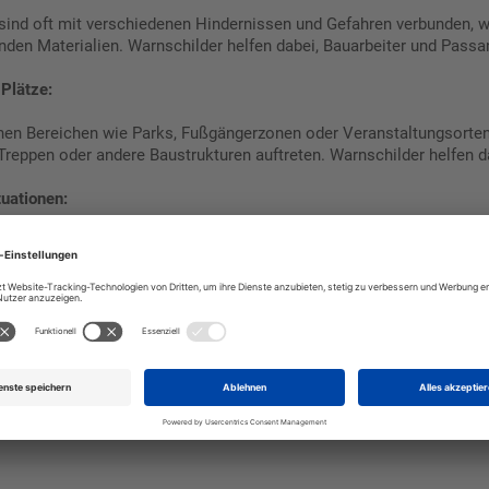
 sind oft mit verschiedenen Hindernissen und Gefahren verbunden,
den Materialien. Warnschilder helfen dabei, Bauarbeiter und Passan
 Plätze:
ichen Bereichen wie Parks, Fußgängerzonen oder Veranstaltungsort
Treppen oder andere Baustrukturen auftreten. Warnschilder helfen
uationen:
re im Straßenverkehr können Schilder „Warnung vor Hindernissen“ a
Hindernisse auftreten, wie zum Beispiel Baustellen, Verengungen 
lagen:
n oder anderen industriellen Umgebungen können Warnschilder vor 
en Gefahren warnen.