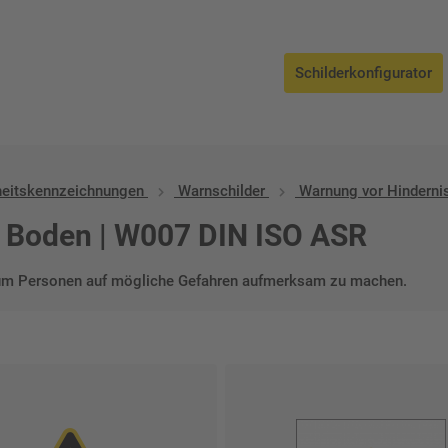
ngen
/
Warnschilder
/ Warnung vor Hindernissen am Boden
Schilderkonfigurator
heitskennzeichnungen
Warnschilder
Warnung vor Hinderni
 Boden | W007 DIN ISO ASR
 um Personen auf mögliche Gefahren aufmerksam zu machen.