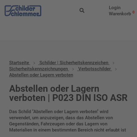
Start
/
Schilder |
Login
Sicherheitskennzeichen
/
Sicherheitskennzeichnungen
/
Verbotssc
0
Warenkorb
oder Lagern verboten
Startseite
Schilder | Sicherheitskennzeichen
Sicherheitskennzeichnungen
Verbotsschilder
Abstellen oder Lagern verboten
Abstellen oder Lagern
verboten | P023 DIN ISO ASR
Das Schild "Abstellen oder Lagern verboten" wird
verwendet, um anzuzeigen, dass das Abstellen von
Gegenständen, Fahrzeugen oder das Lagern von
Materialien in einem bestimmten Bereich nicht erlaubt ist