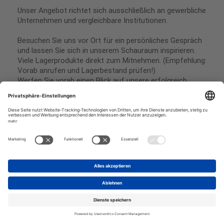
Unser Angebot richtet sich ausschließlich an gewerbliche
Unternehmen und vergleichbare Institutionen.
Besuchen Sie uns vor Ort für ein persönliches Gespräch
und lassen Sie sich in unserem Schauraum inspirieren.
Viele Lagerprodukte direkt zum Mitnehmen. (Empfehlung:
Vorab anrufen und Lagerbestand prüfen!)
Werfen Sie vorab einen Blick auf unsere erfolgreich
umgesetzten Referenzen & Projekte.
Geschäftsbedingungen
Paypal
Impressum
SEPA Lastschrift
Datenschutz
Kreditkarte
Vorkasse
Rechnungskauf