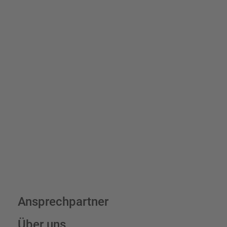
Schilder und Aufkleber.
Bis zu einem Online-Bestellwert von 250,- € (exkl. MwSt.)
verrechnen wir eine Verpackungs- und Versandpauschale von
7,95 € (exkl. MwSt.) , darüber erfolgt der Versand fracht- und
verpackungsfrei.
Schilderkonfigurator
Ansprechpartner
Über uns