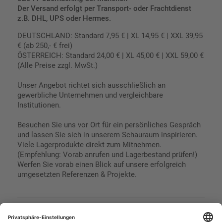
Der Versand erfolgt per Transport- oder Frachtdienst
z.B. DHL, UPS oder Hermes.
DEUTSCHLAND: Standard 7,95 € | XL 14,95 € | XXL 39,95
€ (ab 250,- € frei)
ÖSTERREICH: Standard 24,00 € | XL 45,00 € | XXL 59,00 €
(Alle Preise zzgl. MwSt.)
Unser Angebot richtet sich ausschließlich an
gewerbliche Unternehmen und vergleichbare
Institutionen.
Besuchen Sie uns vor Ort für ein persönliches Gespräch
und lassen Sie sich in unserem Schauraum inspirieren.
Viele Lagerprodukte direkt zum Mitnehmen.
(Empfehlung: Vorab anrufen und Lagerbestand prüfen!)
Werfen Sie vorab einen Blick auf unsere erfolgreich
umgesetzten Referenzen & Projekte.
Geschäftsbedingungen
Paypal
Impressum
SEPA Lastschrift