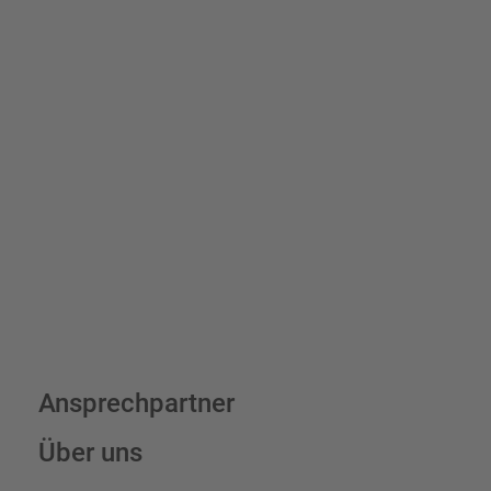
Schilder und Aufkleber.
Bis zu einem Online-Bestellwert von 250,- € (exkl. MwSt.)
verrechnen wir eine Verpackungs- und Versandpauschale von
7,95 € (exkl. MwSt.) , darüber erfolgt der Versand fracht- und
verpackungsfrei.
Schilderkonfigurator
Ansprechpartner
Über uns