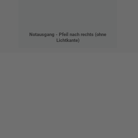
Notausgang - Pfeil nach rechts (ohne
Lichtkante)
Gestalten Sie Ihr eigenes Schild mit unserem Konfigurator
"Schild-O-Mat"
Erstellen Sie schnell und
einfach Ihre individuellen