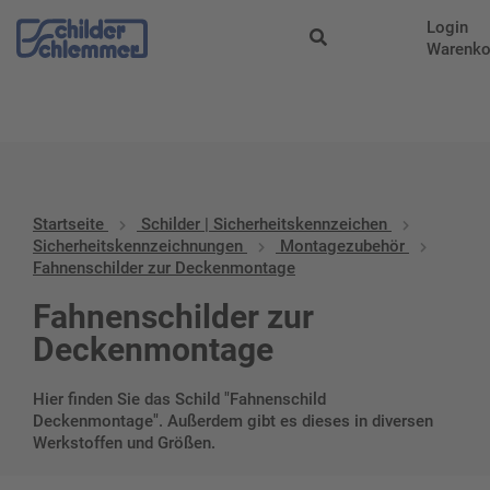
Start
/
Schilder |
Login
Sicherheitskennzeichen
/
Sicherheitskennzeichnungen
/
Montagez
Warenko
zur Deckenmontage
Startseite
Schilder | Sicherheitskennzeichen
Sicherheitskennzeichnungen
Montagezubehör
Fahnenschilder zur Deckenmontage
Fahnenschilder zur
Deckenmontage
Hier finden Sie das Schild "Fahnenschild
Deckenmontage". Außerdem gibt es dieses in diversen
Werkstoffen und Größen.