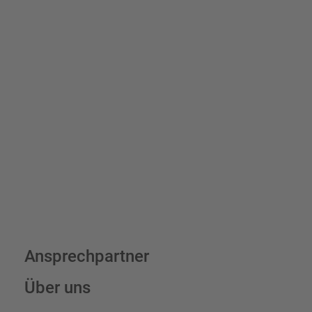
Schilder und Aufkleber.
Bis zu einem Online-Bestellwert von 250,- € (exkl. MwSt.)
verrechnen wir eine Verpackungs- und Versandpauschale von
7,95 € (exkl. MwSt.) , darüber erfolgt der Versand fracht- und
verpackungsfrei.
Schilderkonfigurator
Ansprechpartner
Über uns