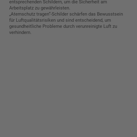
entsprechenden Schildern, um die Sicherheit am
Arbeitsplatz zu gewährleisten.
„Atemschutz tragen“-Schilder schärfen das Bewusstsein
für Luftqualitätsrisiken und sind entscheidend, um
gesundheitliche Probleme durch verunreinigte Luft zu
verhindern.
Gestalten Sie Ihr eigenes Schild mit unserem Konfigurator
"Schild-O-Mat"
Erstellen Sie schnell und
einfach Ihre individuellen