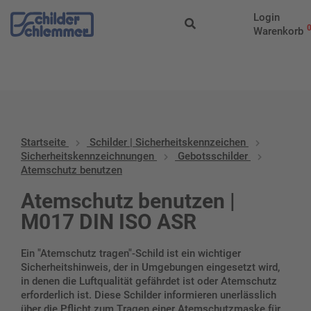
Start
/
Schilder |
Login
Sicherheitskennzeichen
/
Sicherheitskennzeichnungen
/
Gebotssch
Warenkorb
benutzen
Startseite
Schilder | Sicherheitskennzeichen
Sicherheitskennzeichnungen
Gebotsschilder
Atemschutz benutzen
Atemschutz benutzen |
M017 DIN ISO ASR
Ein "Atemschutz tragen"-Schild ist ein wichtiger
Sicherheitshinweis, der in Umgebungen eingesetzt wird,
in denen die Luftqualität gefährdet ist oder Atemschutz
erforderlich ist. Diese Schilder informieren unerlässlich
über die Pflicht zum Tragen einer Atemschutzmaske für