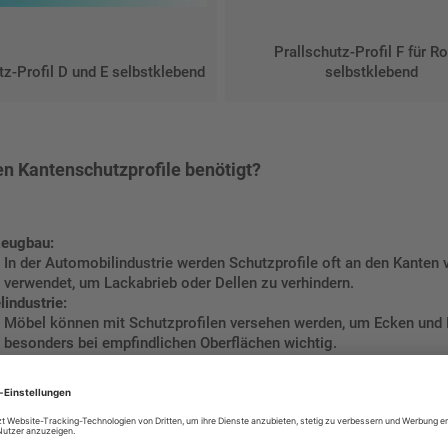
Prallschutz-Profil F für R
tz-Profil D und E selbstklebend
selbstklebend
n Kantenschutzprofile benötigt?
zeugbau:
In der Automobilindustrie werden Schutzprofile oft an den Kante
verwendet, um Lackabrieb oder Dellen zu verhindern.
industrie:
Möbel können mit Schutzprofilen versehen werden, um Ecken und 
besonders bei empfindlichen Oberflächen wichtig.
esen:
In Bauprojekten können Schutzprofile an scharfen Kanten von Wän
Verletzungen zu vermeiden und gleichzeitig die Bausubstanz zu s
trielle Anwendungen:
In Fabriken und Produktionsstätten dienen Kantenschutzprofile d