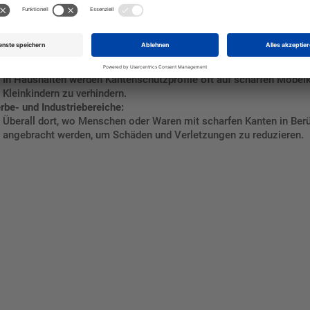
abzudecken und Unfälle zu verhindern.
tik und Transport:
Bei der Lagerung oder dem Transport von empfindlichen Gütern k
um Beschädigungen während des Transports zu minimieren.
rsicherheit:
In Haushalten werden Kantenschutzprofile oft auf scharfen Möbel
Kleinkindern zu verhindern.
be- und Industriebereiche:
Überall dort, wo Menschen oder Waren mit scharfen Kanten in Be
angebracht werden, um Schäden und Verletzungen zu reduzieren.
talten Sie Ihr eigenes Schild mit unserem Konfigurator "Schild-O-