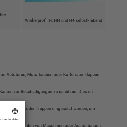
ohre
Winkelprofil H, HH und H+ selbstklebend
n von Autotüren, Motorhauben oder Kofferraumklappen
Kanten vor Beschädigungen zu schützen. Dies ist
den, Fenstern oder Treppen eingesetzt werden, um
chützen.
azu, scharfe Kanten von Maschinen oder Ausrüstungen