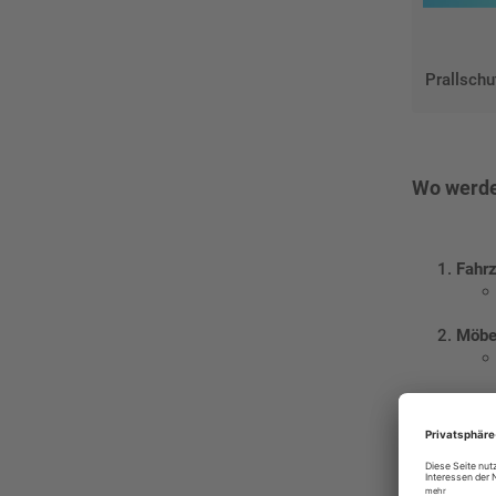
Prallschu
Wo werde
Fahr
Möbel
Bauw
Indus