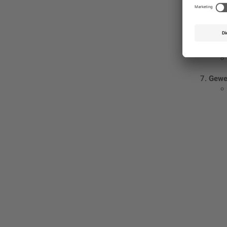
Logis
Kinde
Gewer
Ges