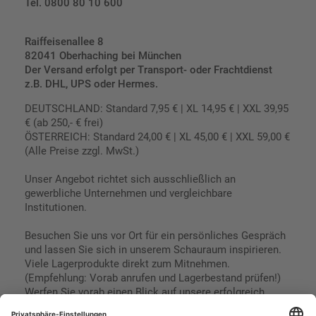
Tel. 0800 80 10 600
Raiffeisenallee 8
82041 Oberhaching bei München
Der Versand erfolgt per Transport- oder Frachtdienst
z.B. DHL, UPS oder Hermes.
DEUTSCHLAND: Standard 7,95 € | XL 14,95 € | XXL 39,95
€ (ab 250,- € frei)
ÖSTERREICH: Standard 24,00 € | XL 45,00 € | XXL 59,00 €
(Alle Preise zzgl. MwSt.)
Unser Angebot richtet sich ausschließlich an
gewerbliche Unternehmen und vergleichbare
Institutionen.
Besuchen Sie uns vor Ort für ein persönliches Gespräch
und lassen Sie sich in unserem Schauraum inspirieren.
Viele Lagerprodukte direkt zum Mitnehmen.
(Empfehlung: Vorab anrufen und Lagerbestand prüfen!)
Werfen Sie vorab einen Blick auf unsere erfolgreich
umgesetzten Referenzen & Projekte.