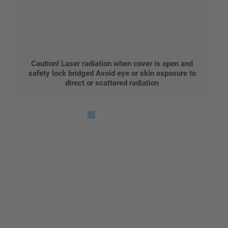
Caution! Laser radiation when cover is open and
safety lock bridged Avoid eye or skin exposure to
direct or scattered radiation
Gestalten Sie Ihr eigenes Schild mit unserem Konfigurator
"Schild-O-Mat"