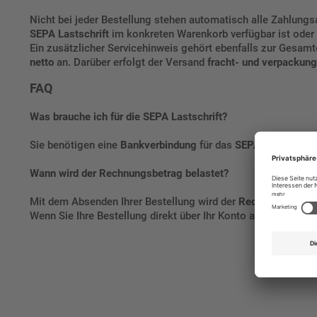
Nicht bei jeder Bestellung stehen automatisch alle Zahlungs
SEPA Lastschrift
im konkreten Warenkorb verfügbar ist oder 
Ein zusätzlicher Servicehinweis gehört ebenfalls zur Gesam
netto
an. Darüber erfolgt der Versand
fracht- und verpackung
FAQ
Was brauche ich für die SEPA Lastschrift?
Sie benötigen eine
Bankverbindung
für das
SEPA-Lastschrif
Wann wird der Rechnungsbetrag belastet?
Mit dem Absenden Ihrer Bestellung wird der
Rechnungsbetrag
Wenn Sie Ihre Bestellung direkt über Ihr Konto abwickeln m