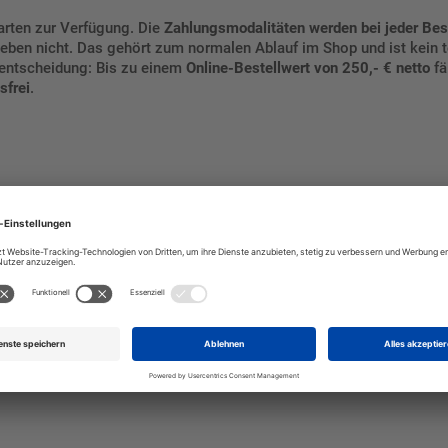
arten zur Verfügung. Die
Zahlungsmodalitäten werden bei jeder Bes
eben nicht. Das gehört zum normalen Ablauf im Shop und ist kein t
tentscheidung: Bis zu einem
Online-Bestellwert von 250,- € netto
fä
sfrei
.
tmandat
. Außerdem sollten Sie die
IBAN korrekt
eingeben und das Ma
 sofort auf Ihrem Konto belastet
.
öchten, wählen Sie im Checkout
SEPA Lastschrift
, prüfen das Mandat