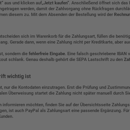
t“
aus und klicken auf
„Jetzt kaufen“
. Anschließend öffnet sich das 
ingetragen werden, damit der Zahlvorgang ohne Rückfragen durchlä
men diesem zu. Mit dem Absenden der Bestellung wird der
Rechnun
entscheiden sich im Warenkorb für die Zahlungsart, füllen die benö
ng. Gerade dann, wenn eine Zahlung nicht per Kreditkarte, aber auc
st, sondern die
fehlerfreie Eingabe
. Eine falsch geschriebene IBAN 
ckout schlank. Genau deshalb gehört die SEPA Lastschrift zu den
Za
t wichtig ist
cht, nur die Kontodaten einzutragen. Erst die Prüfung und Zustimm
alen Überweisung startet die Zahlung nicht später manuell durch Si
n
informieren möchten, finden Sie auf der Übersichtsseite
Zahlungs
gen, ist auch
PayPal als Zahlungsart
eine passende Ergänzung. Für
Kunden
.