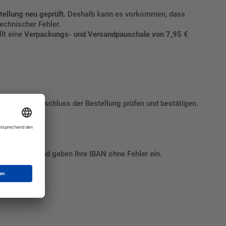
tellung neu geprüft
. Deshalb kann es vorkommen, dass
echnischer Fehler.
llt eine
Verpackungs- und Versandpauschale von 7,95 €
ndat vor Abschluss der Bestellung prüfen und bestätigen.
 sorgfältig und geben Ihre IBAN ohne Fehler ein.