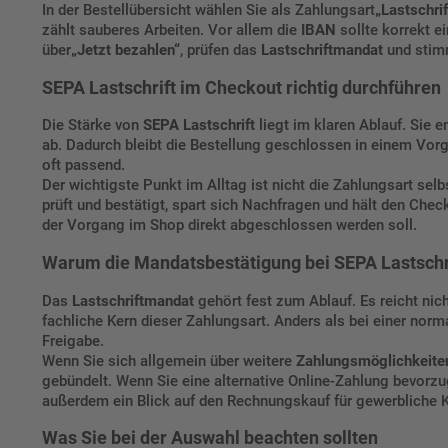
In der Bestellübersicht wählen Sie als Zahlungsart
„Lastschrif
zählt sauberes Arbeiten. Vor allem die
IBAN
sollte korrekt e
über
„Jetzt bezahlen“
, prüfen das
Lastschriftmandat
und stim
SEPA Lastschrift im Checkout richtig durchführen
Die Stärke von
SEPA Lastschrift
liegt im klaren Ablauf. Sie 
ab. Dadurch bleibt die Bestellung geschlossen in einem Vorga
oft passend.
Der wichtigste Punkt im Alltag ist nicht die Zahlungsart selb
prüft und bestätigt, spart sich Nachfragen und hält den Che
der Vorgang im Shop direkt abgeschlossen werden soll.
Warum die Mandatsbestätigung bei SEPA Lastschrif
Das
Lastschriftmandat
gehört fest zum Ablauf. Es reicht ni
fachliche Kern dieser Zahlungsart. Anders als bei einer norm
Freigabe.
Wenn Sie sich allgemein über weitere
Zahlungsmöglichkeite
gebündelt. Wenn Sie eine alternative Online-Zahlung bevorzu
außerdem ein Blick auf den
Rechnungskauf für gewerbliche 
Was Sie bei der Auswahl beachten sollten