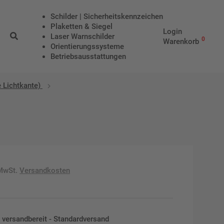
Schilder | Sicherheitskennzeichen
Plaketten & Siegel
Login
Laser Warnschilder
0
Warenkorb
Orientierungssysteme
Betriebs­aus­stattungen
 Lichtkante)
 MwSt.
Versandkosten
en versandbereit - Standardversand