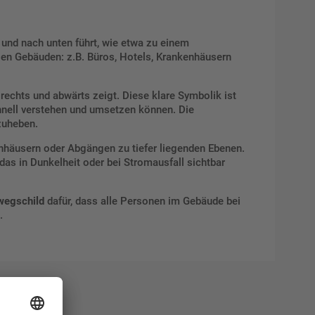
 und nach unten führt, wie etwa zu einem
igen Gebäuden: z.B. Büros, Hotels, Krankenhäusern
rechts und abwärts zeigt. Diese klare Symbolik ist
chnell verstehen und umsetzen können. Die
zuheben.
enhäusern oder Abgängen zu tiefer liegenden Ebenen.
as in Dunkelheit oder bei Stromausfall sichtbar
wegschild
dafür, dass alle Personen im Gebäude bei
.