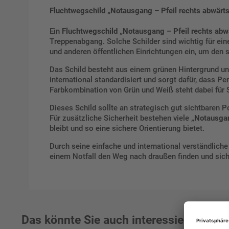
Fluchtwegschild
„Notausgang – Pfeil rechts abwärt
Ein
Fluchtwegschild
„Notausgang – Pfeil rechts abw
Treppenabgang. Solche Schilder sind wichtig für ein
und anderen öffentlichen Einrichtungen ein, um den 
Das Schild besteht aus einem grünen Hintergrund und
international standardisiert und sorgt dafür, dass 
Farbkombination von Grün und Weiß steht dabei für S
Dieses Schild sollte an strategisch gut sichtbaren
Für zusätzliche Sicherheit bestehen viele
„Notausgan
bleibt und so eine sichere Orientierung bietet.
Durch seine einfache und international verständlich
einem Notfall den Weg nach draußen finden und sich
Das könnte Sie auch interessieren: