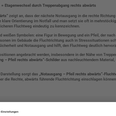
s = Etagenwechsel durch Treppenabgang rechts abwärts
ärts“
zeigt an, dass der nächste Notausgang in die rechte Richtung
e klare Orientierung im Notfall und man setzt sie oft in mehrstöck
sicheren Fluchtweg eindeutig zu kennzeichnen.
 weißen Symbolen: eine Figur in Bewegung und ein Pfeil, der nach 
Personen im Gebäude die Fluchtrichtung auch in Stresssituationen s
icherheit und Notausgang und hilft, den Fluchtweg deutlich hervor
 Positionen angebracht werden, insbesondere in der Nähe von Trepp
g – Pfeil rechts abwärts“-Schilder
aus nachleuchtendem Material, d
e Darstellung sorgt das
„Notausgang – Pfeil rechts abwärts“-Flucht
er die Rechte, abwärts führende Fluchtrichtung einschlagen können