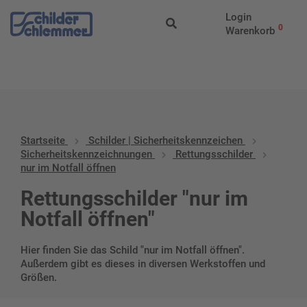
Start
/
Schilder |
Login
Sicherheitskennzeichen
/
Sicherheitskennzeichnungen
/
Rettungss
0
Warenkorb
im Notfall öffnen
Startseite
Schilder | Sicherheitskennzeichen
Sicherheitskennzeichnungen
Rettungsschilder
nur im Notfall öffnen
Rettungsschilder "nur im
Notfall öffnen"
Hier finden Sie das Schild "nur im Notfall öffnen".
Außerdem gibt es dieses in diversen Werkstoffen und
Größen.