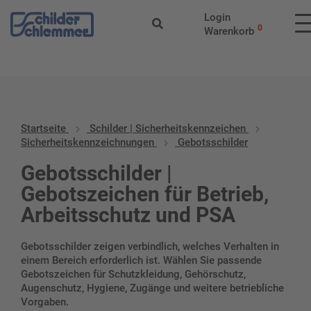
Start
/
Schilder |
Login
Sicherheitskennzeichen
/
Sicherheitskennzeichnungen
/ Gebotssch
0
Warenkorb
Startseite
Schilder | Sicherheitskennzeichen
Sicherheitskennzeichnungen
Gebotsschilder
Gebotsschilder |
Gebotszeichen für Betrieb,
Arbeitsschutz und PSA
Gebotsschilder zeigen verbindlich, welches Verhalten in
einem Bereich erforderlich ist. Wählen Sie passende
Gebotszeichen für Schutzkleidung, Gehörschutz,
Augenschutz, Hygiene, Zugänge und weitere betriebliche
Vorgaben.