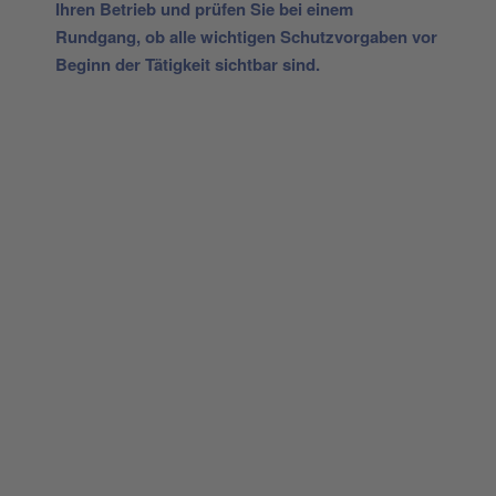
Ihren Betrieb und prüfen Sie bei einem
Rundgang, ob alle wichtigen Schutzvorgaben vor
Beginn der Tätigkeit sichtbar sind.
Gestalten Sie Ihr eigenes Schild mit unserem Konfigurator
"Schild-O-Mat"
Erstellen Sie schnell und
einfach Ihre individuellen
Schilder und Aufkleber.