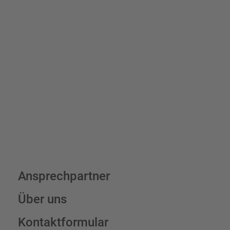
Bis zu einem Online-Bestellwert von 250,- € (exkl. MwSt.)
verrechnen wir eine Verpackungs- und Versandpauschale von
7,95 € (exkl. MwSt.) , darüber erfolgt der Versand fracht- und
verpackungsfrei.
Schilderkonfigurator
Ansprechpartner
Über uns
Kontaktformular