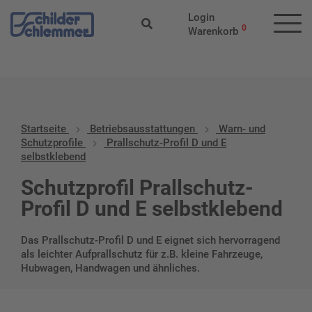
Start
/
Betriebs­aus­stattungen
/
Warn- und
Login
Schutzprofile
/ Prallschutz-Profil D und E selbstklebend
0
Warenkorb
Startseite
Betriebs­aus­stattungen
Warn- und
Schutzprofile
Prallschutz-Profil D und E
selbstklebend
Schutzprofil Prallschutz-
Profil D und E selbstklebend
Das Prallschutz-Profil D und E eignet sich hervorragend
als leichter Aufprallschutz für z.B. kleine Fahrzeuge,
Hubwagen, Handwagen und ähnliches.