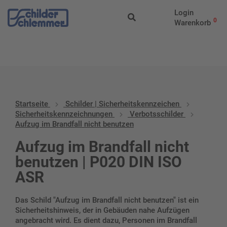
Start
/
Schilder |
Login
Sicherheitskennzeichen
/
Sicherheitskennzeichnungen
/
Verbotssc
0
Warenkorb
im Brandfall nicht benutzen
Startseite
Schilder | Sicherheitskennzeichen
Sicherheitskennzeichnungen
Verbotsschilder
Aufzug im Brandfall nicht benutzen
Aufzug im Brandfall nicht
benutzen | P020 DIN ISO
ASR
Das Schild "Aufzug im Brandfall nicht benutzen" ist ein
Sicherheitshinweis, der in Gebäuden nahe Aufzügen
angebracht wird. Es dient dazu, Personen im Brandfall