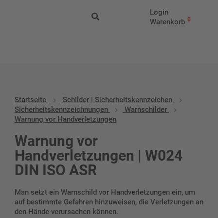
Start
/
Schilder |
Login
Sicherheitskennzeichen
/
Sicherheitskennzeichnungen
/
Warnschil
0
Warenkorb
vor Handverletzungen
Startseite
Schilder | Sicherheitskennzeichen
Sicherheitskennzeichnungen
Warnschilder
Warnung vor Handverletzungen
Warnung vor
Handverletzungen | W024
DIN ISO ASR
Man setzt ein Warnschild vor Handverletzungen ein, um
auf bestimmte Gefahren hinzuweisen, die Verletzungen an
den Hände verursachen können.