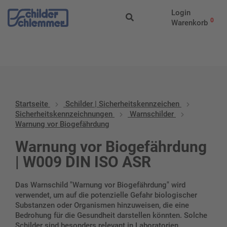
Start
/
Schilder |
Login
Sicherheitskennzeichen
/
Sicherheitskennzeichnungen
/
Warnschil
0
Warenkorb
vor Biogefährdung
Startseite
Schilder | Sicherheitskennzeichen
Sicherheitskennzeichnungen
Warnschilder
Warnung vor Biogefährdung
Warnung vor Biogefährdung
| W009 DIN ISO ASR
Das Warnschild "Warnung vor Biogefährdung" wird
verwendet, um auf die potenzielle Gefahr biologischer
Substanzen oder Organismen hinzuweisen, die eine
Bedrohung für die Gesundheit darstellen könnten. Solche
Schilder sind besonders relevant in Laboratorien,