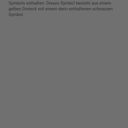
Symbols enthalten. Dieses Symbol besteht aus einem
gelben Dreieck mit einem darin enthaltenen schwarzen
Symbol.
Gestalten Sie Ihr eigenes Schild mit unserem Konfigurator
"Schild-O-Mat"
Erstellen Sie schnell und
einfach Ihre individuellen
Schilder und Aufkleber.