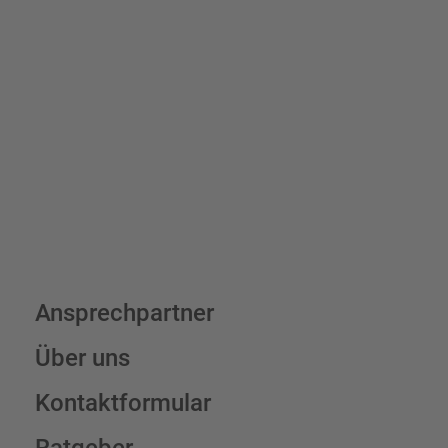
Bis zu einem Online-Bestellwert von 250,- € (exkl. MwSt.)
verrechnen wir eine Verpackungs- und Versandpauschale von
7,95 € (exkl. MwSt.) , darüber erfolgt der Versand fracht- und
verpackungsfrei.
Schilderkonfigurator
Ansprechpartner
Über uns
Kontaktformular