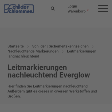
Start
/
Schilder | Sicherheitskennzeichen
/
Nachleuchtende
Login
Markierungen
/ Leitmarkierungen langnachleuchtend
0
Warenkorb
Startseite
Schilder | Sicherheitskennzeichen
Nachleuchtende Markierungen
Leitmarkierungen
langnachleuchtend
Leitmarkierungen
nachleuchtend Everglow
Hier finden Sie Leitmarkierungen nachleuchtend.
Außerdem gibt es dieses in diversen Werkstoffen und
Größen.