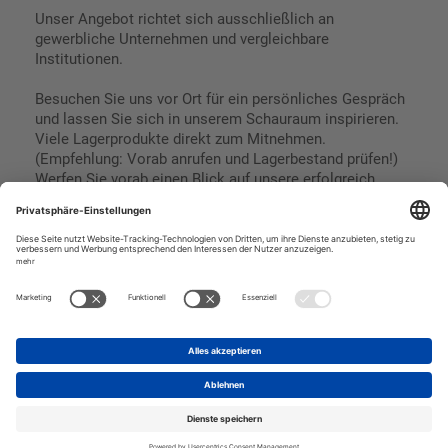
Unser Angebot richtet sich ausschließlich an
gewerbliche Unternehmen und vergleichbare
Institutionen.
Besuchen Sie uns vor Ort für ein persönliches Gespräch
und lassen Sie sich in unserem Schauraum inspirieren.
Viele Lagerprodukte direkt zum Mitnehmen.
(Empfehlung: Vorab anrufen und Lagerbestand prüfen!)
Werfen Sie vorab einen Blick auf unsere erfolgreich
umgesetzten Referenzen & Projekte.
Geschäftsbedingungen
Paypal
Impressum
SEPA Lastschrift
Datenschutz
Kreditkarte
Vorkasse
Rechnungskauf