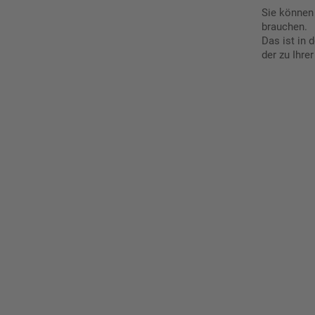
Sie können
brauchen.
Das ist in 
der zu Ihre
Ges
Erst
indi