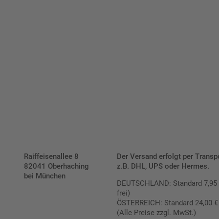
Bis zu einem Online-Bestellwert von 250,- € (exkl. MwSt.)
verrechnen wir eine Verpackungs- und Versandpauschale
von 7,95 € (exkl. MwSt.) , darüber erfolgt der Versand
fracht- und verpackungsfrei.
Schilderkonfigurator
Raiffeisenallee 8
Der Versand erfolgt per Transp
82041 Oberhaching
z.B. DHL, UPS oder Hermes.
bei München
DEUTSCHLAND: Standard 7,95 € |
frei)
ÖSTERREICH: Standard 24,00 € |
(Alle Preise zzgl. MwSt.)