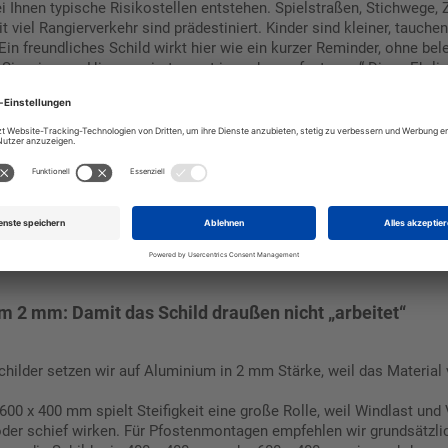
i Ihnen typische Risikostellen entstehen. Spielstraßen, Stichwege,
t viel Rangierverkehr sind prädestiniert. Kinder sind kleiner, tau
Ein freundliches Schild wirkt hier wie ein kurzer Reminder, ohne be
Sie wissen: „Hier passiert sonst irgendwann fast was.“ Diese Ehrlich
eit. Es sorgt aber dafür, dass Aufmerksamkeit überhaupt erst wied
 oder Zaun-Montage, was empfehlen Sie?
te und sicherste Lösung ist die
Pfostenmontage
. Wenn Sie das Schi
 steht es absolut bombenfest und hält jedem Wetter stand. Eine M
de Zubehör nutzen, um das Schild vor Wind und Beschädigungen zu
m 2 mm: Damit das Schild draußen nicht „arbeitet“
childer setzen wir auf Aluminium in 2 mm Stärke, weil das Material
600 x 400 mm spielt Steifigkeit eine große Rolle, weil Windlast und
oder schief wirken. Für Pfostenmontagen empfehlen wir grundsätz