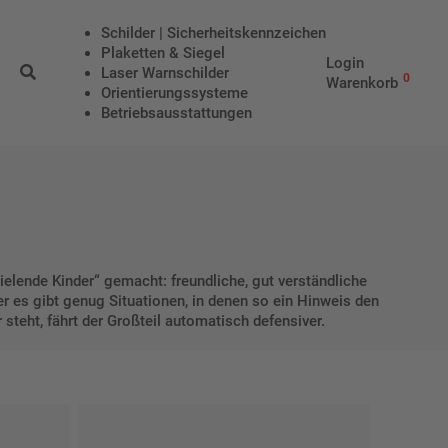
Schilder | Sicherheitskennzeichen
Plaketten & Siegel
Login
Laser Warnschilder
0
Warenkorb
Orientierungssysteme
Betriebs­aus­stattungen
elende Kinder“ gemacht: freundliche, gut verständliche
r es gibt genug Situationen, in denen so ein Hinweis den
teht, fährt der Großteil automatisch defensiver.