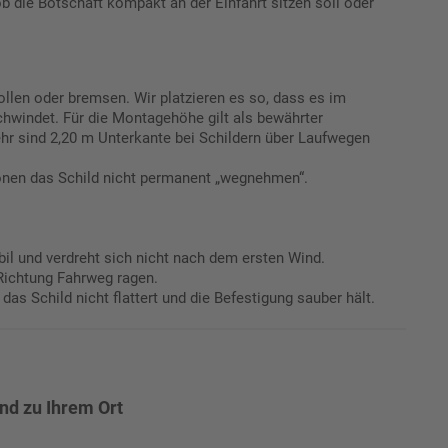
 die Botschaft kompakt an der Einfahrt sitzen soll oder
ollen oder bremsen. Wir platzieren es so, dass es im
hwindet. Für die Montagehöhe gilt als bewährter
hr sind 2,20 m Unterkante bei Schildern über Laufwegen
sonen das Schild nicht permanent „wegnehmen“.
il und verdreht sich nicht nach dem ersten Wind.
Richtung Fahrweg ragen.
as Schild nicht flattert und die Befestigung sauber hält.
end zu Ihrem Ort