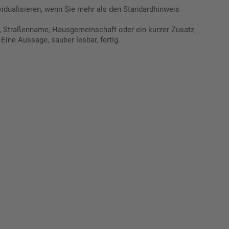
vidualisieren, wenn Sie mehr als den Standardhinweis
ße“, Straßenname, Hausgemeinschaft oder ein kurzer Zusatz,
 Eine Aussage, sauber lesbar, fertig.
Mat"
 Ihre
eber.