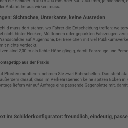
n die Schilder in 400 x 400 mm oder 600 x 400 mm, je nachdem, ob
der Anfahrt heraus wirken muss.
ngen: Sichtachse, Unterkante, keine Ausreden
child muss dort stehen, wo Fahrer die Entscheidung treffen: weiterr
l nicht hinter Hecken, Mülltonnen oder geparkten Fahrzeugen versc
Wandschilder auf Augenhöhe, bei Bereichen mit viel Publikumsverke
amit nichts verdeckt.
ätzen sind 2,00 m als lichte Höhe gängig, damit Fahrzeuge und Per
ontagetipp aus der Praxis
f Pfosten montieren, nehmen Sie zwei Rohrschellen. Das steht stab
 außerdem darauf, dass im Verkehrsbereich keine spitzen Ecken in 
tage liefern wir auf Anfrage eine passende Gegenplatte mit, damit d
t im Schilderkonfigurator: freundlich, eindeutig, pass