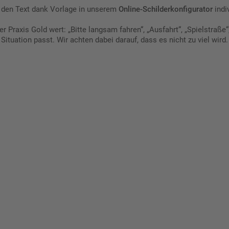
 den Text dank Vorlage in unserem
Online-Schilderkonfigurator
indi
der Praxis Gold wert: „Bitte langsam fahren“, „Ausfahrt“, „Spielstra
r Situation passt. Wir achten dabei darauf, dass es nicht zu viel wird.
talten Sie Ihr eigenes Schild mit unserem Konfigurator "Schild-O-
ellen Sie schnell und einfach
viduellen Schilder und Aufkl