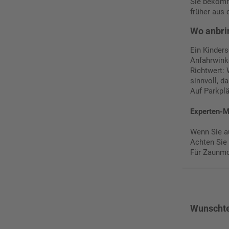
Sie bekomme
früher aus 
Wo anbri
Ein Kinders
Anfahrwinke
Richtwert: 
sinnvoll, d
Auf Parkpl
Experten-M
Wenn Sie au
Achten Sie
Für Zaunmon
Wunschtex