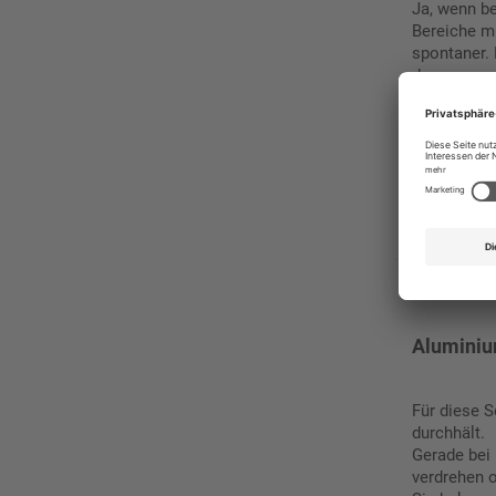
Ja, wenn be
Bereiche mi
spontaner. 
dann, wenn 
Aufmerksamk
Pfosten-
Die stabils
anbringen,
das passen
Aluminiu
Für diese S
durchhält.
Gerade bei 
verdrehen 