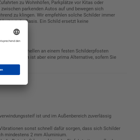
 Zufahrten zu Wohnhöfen, Parkplätze vor Kitas oder
chen zwischen parkenden Autos auf und bewegen sich
lehrend zu klingen. Wir empfehlen solche Schilder immer
keit ist die Basis. Ein Schild ersetzt keine
er da ist.
ld mit Rohrschellen an einem festen Schilderpfosten
ontage am
Zaun
ist aber eine prima Alternative, sofern Sie
 schützen.
 verwindungssteif ist und im Außenbereich zuverlässig
 Vibrationen sonst schnell dafür sorgen, dass sich Schilder
lich mindestens 2 mm Aluminium.