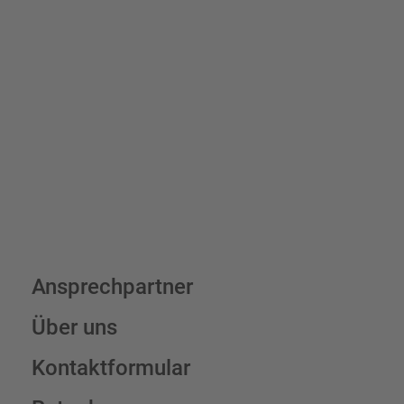
Bis zu einem Online-Bestellwert von 250,- € (exkl. MwSt.)
verrechnen wir eine Verpackungs- und Versandpauschale von
7,95 € (exkl. MwSt.) , darüber erfolgt der Versand fracht- und
verpackungsfrei.
Schilderkonfigurator
Ansprechpartner
Über uns
Kontaktformular