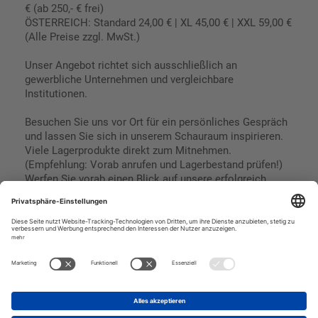
€ (ab 250,- € frei)
ÖSTERREICH: Standard 24,00 € | XL 45,00 € | XXL 59,00 €
(Alle Preise zzgl. MwSt.)
Unser Angebot richtet sich ausschließlich an
gewerbliche Unternehmen und vergleichbare
Institutionen.
Besuchen Sie uns vor Ort für ein persönliches Gespräch
und lassen Sie sich in unserem Schauraum inspirieren.
Viele Lagerprodukte direkt zum Mitnehmen.
(Empfehlung: Vorab anrufen und Lagerbestand prüfen!)
Werfen Sie vorab einen Blick auf unsere erfolgreich
umgesetzten Referenzen & Projekte.
Geschäftsbedingungen
Paypal
Impressum
SEPA Lastschrift
Datenschutz
Kreditkarte
Vorkasse
Rechnungskauf