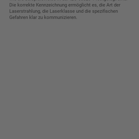
Die korrekte Kennzeichnung ermöglicht es, die Art der
Laserstrahlung, die Laserklasse und die spezifischen
Gefahren klar zu kommunizieren.
Gestalten Sie Ihr eigenes Schild mit unserem Konfigurator
"Schild-O-Mat"
Erstellen Sie schnell und
einfach Ihre individuellen
Schilder und Aufkleber.