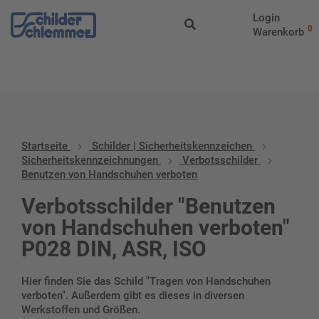
Start
/
Schilder |
Login
Sicherheitskennzeichen
/
Sicherheitskennzeichnungen
/
Verbotssc
0
Warenkorb
von Handschuhen verboten
Startseite
Schilder | Sicherheitskennzeichen
Sicherheitskennzeichnungen
Verbotsschilder
Benutzen von Handschuhen verboten
Verbotsschilder "Benutzen
von Handschuhen verboten"
P028 DIN, ASR, ISO
Hier finden Sie das Schild "Tragen von Handschuhen
verboten". Außerdem gibt es dieses in diversen
Werkstoffen und Größen.