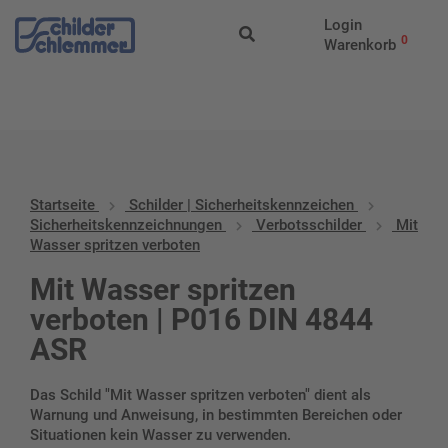
Start
/
Schilder |
Login
Sicherheitskennzeichen
/
Sicherheitskennzeichnungen
/
Verbotssc
0
Warenkorb
Wasser spritzen verboten
Startseite
Schilder | Sicherheitskennzeichen
Sicherheitskennzeichnungen
Verbotsschilder
Mit
Wasser spritzen verboten
Mit Wasser spritzen
verboten | P016 DIN 4844
ASR
Das Schild "Mit Wasser spritzen verboten" dient als
Warnung und Anweisung, in bestimmten Bereichen oder
Situationen kein Wasser zu verwenden.