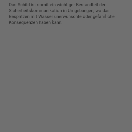
Das Schild ist somit ein wichtiger Bestandteil der
Sicherheitskommunikation in Umgebungen, wo das
Bespritzen mit Wasser unerwünschte oder gefährliche
Konsequenzen haben kann.
Gestalten Sie Ihr eigenes Schild mit unserem Konfigurator
"Schild-O-Mat"
Erstellen Sie schnell und
einfach Ihre individuellen
Schilder und Aufkleber.