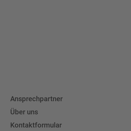
Bis zu einem Online-Bestellwert von 250,- € (exkl. MwSt.)
verrechnen wir eine Verpackungs- und Versandpauschale von
7,95 € (exkl. MwSt.) , darüber erfolgt der Versand fracht- und
verpackungsfrei.
Schilderkonfigurator
Ansprechpartner
Über uns
Kontaktformular