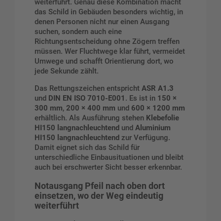
weiterführt. Genau diese Kombination macht
das Schild in Gebäuden besonders wichtig, in
denen Personen nicht nur einen Ausgang
suchen, sondern auch eine
Richtungsentscheidung ohne Zögern treffen
müssen. Wer Fluchtwege klar führt, vermeidet
Umwege und schafft Orientierung dort, wo
jede Sekunde zählt.
Das Rettungszeichen entspricht
ASR A1.3
und
DIN EN ISO 7010-E001
. Es ist in
150 ×
300 mm
,
200 × 400 mm
und
600 × 1200 mm
erhältlich. Als Ausführung stehen
Klebefolie
HI150 langnachleuchtend
und
Aluminium
HI150 langnachleuchtend
zur Verfügung.
Damit eignet sich das Schild für
unterschiedliche Einbausituationen und bleibt
auch bei erschwerter Sicht besser erkennbar.
Notausgang Pfeil nach oben
dort
einsetzen, wo der Weg eindeutig
weiterführt