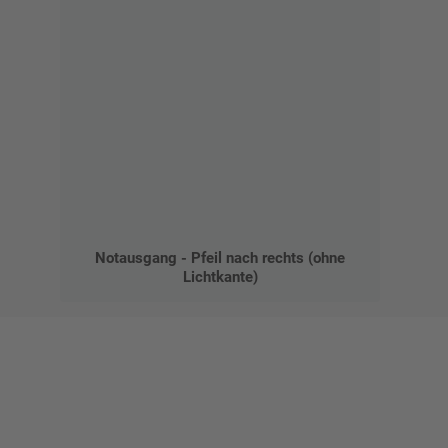
Notausgang - Pfeil nach rechts (ohne
Lichtkante)
Gestalten Sie Ihr eigenes Schild mit unserem Konfigurator