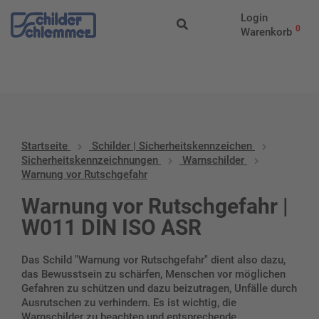
Start
/
Schilder |
Login
Sicherheitskennzeichen
/
Sicherheitskennzeichnungen
/
Warnschil
0
Warenkorb
vor Rutschgefahr
Startseite
Schilder | Sicherheitskennzeichen
Sicherheitskennzeichnungen
Warnschilder
Warnung vor Rutschgefahr
Warnung vor Rutschgefahr |
W011 DIN ISO ASR
Das Schild "Warnung vor Rutschgefahr" dient also dazu,
das Bewusstsein zu schärfen, Menschen vor möglichen
Gefahren zu schützen und dazu beizutragen, Unfälle durch
Ausrutschen zu verhindern. Es ist wichtig, die
Warnschilder zu beachten und entsprechende