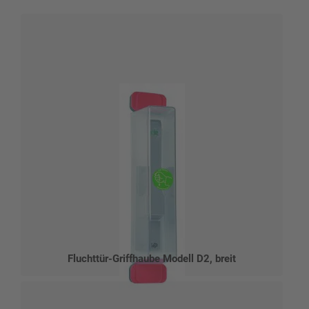
Fluchttür-Griffhaube Modell D2, breit