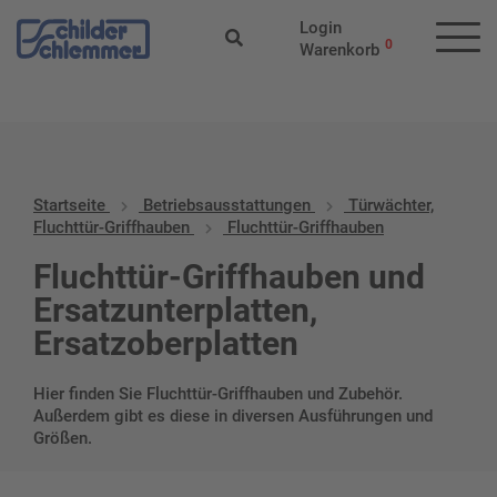
Start
/
Betriebs­aus­stattungen
/
Türwächter, Fluchttür-
Login
Griffhauben
/ Fluchttür-Griffhauben
0
Warenkorb
Startseite
Betriebs­aus­stattungen
Türwächter,
Fluchttür-Griffhauben
Fluchttür-Griffhauben
Fluchttür-Griffhauben und
Ersatzunterplatten,
Ersatzoberplatten
Hier finden Sie Fluchttür-Griffhauben und Zubehör.
Außerdem gibt es diese in diversen Ausführungen und
Größen.