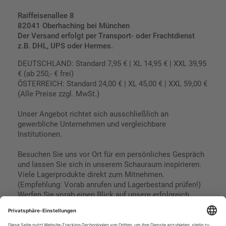
Raiffeisenallee 8
82041 Oberhaching bei München
Der Versand erfolgt per Transport- oder Frachtdienst
z.B. DHL, UPS oder Hermes.
DEUTSCHLAND: Standard 7,95 € | XL 14,95 € | XXL 39,95
€ (ab 250,- € frei)
ÖSTERREICH: Standard 24,00 € | XL 45,00 € | XXL 59,00 €
(Alle Preise zzgl. MwSt.)
Unser Angebot richtet sich ausschließlich an
gewerbliche Unternehmen und vergleichbare
Institutionen.
Besuchen Sie uns vor Ort für ein persönliches Gespräch
und lassen Sie sich in unserem Schauraum inspirieren.
Viele Lagerprodukte direkt zum Mitnehmen.
(Empfehlung: Vorab anrufen und Lagerbestand prüfen!)
Werfen Sie vorab einen Blick auf unsere erfolgreich
umgesetzten Referenzen & Projekte.