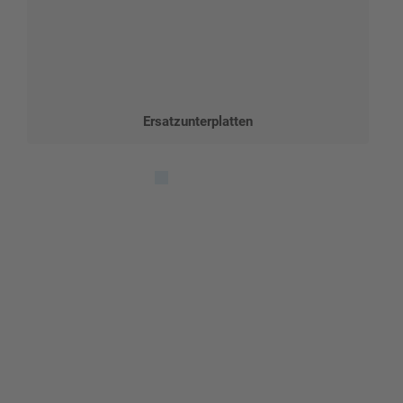
Ersatzunterplatten
Gestalten Sie Ihr eigenes Schild mit unserem Konfigurator
"Schild-O-Mat"