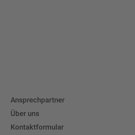
Bis zu einem Online-Bestellwert von 250,- € (exkl. MwSt.)
verrechnen wir eine Verpackungs- und Versandpauschale von
7,95 € (exkl. MwSt.) , darüber erfolgt der Versand fracht- und
verpackungsfrei.
Schilderkonfigurator
Ansprechpartner
Über uns
Kontaktformular