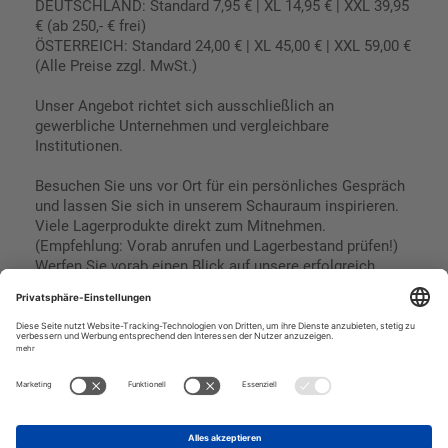
DEUTSCHLAND: Standard 7,95 € | XL 14,95 € | XXL 39,95
€ (ab 250,- € frei)
ÖSTERREICH: Standard 24,00 € | XL 45,00 € | XXL 59,00 €
(Alle Preise zzgl. MwSt.)
Unser Angebot richtet sich ausschließlich an
gewerbliche Unternehmen und vergleichbare
Institutionen.
Besuchen Sie uns vor Ort für ein persönliches Gespräch
und lassen Sie sich in unserem Schauraum inspirieren.
Viele Lagerprodukte direkt zum Mitnehmen.
(Empfehlung: Vorab anrufen und Lagerbestand prüfen!)
Werfen Sie vorab einen Blick auf unsere erfolgreich
umgesetzten Referenzen & Projekte.
Geschäftsbedingungen
Paypal
Impressum
SEPA Lastschrift
Datenschutz
Kreditkarte
Vorkasse
Rechnungskauf