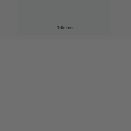
Drücken
Gestalten Sie Ihr eigenes Schild mit unserem Konfigurator
"Schild-O-Mat"
Erstellen Sie schnell und
einfach Ihre individuellen
Schilder und Aufkleber.