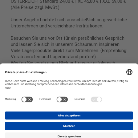
ÖSTERREICH: Standard 24,00 € | XL 45,00 € | XXL 59,00 €
(Alle Preise zzgl. MwSt.)
Unser Angebot richtet sich ausschließlich an gewerbliche
Unternehmen und vergleichbare Institutionen.
Besuchen Sie uns vor Ort für ein persönliches Gespräch
und lassen Sie sich in unserem Schauraum inspirieren.
Viele Lagerprodukte direkt zum Mitnehmen. (Empfehlung:
Vorab anrufen und Lagerbestand prüfen!)
Werfen Sie vorab einen Blick auf unsere erfolgreich
umgesetzten Referenzen & Projekte.
Geschäftsbedingungen
Paypal
Impressum
SEPA Lastschrift
Datenschutz
Kreditkarte
Vorkasse
Rechnungskauf