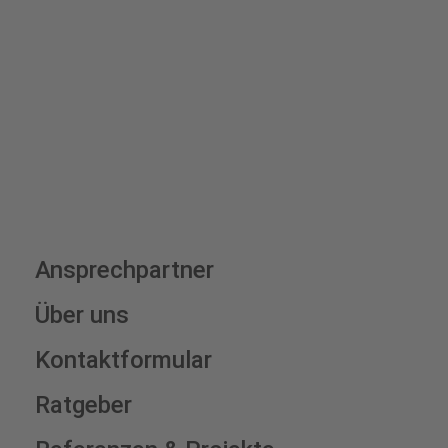
von 7,95 € (exkl. MwSt.) , darüber erfolgt der Versand
fracht- und verpackungsfrei.
Schilderkonfigurator
Ansprechpartner
Über uns
Kontaktformular
Ratgeber