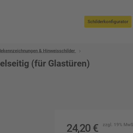
Schilderkonfigurator
ekennzeichnungen & Hinweisschilder
elseitig (für Glastüren)
24,20
€
zzgl. 19% MwS