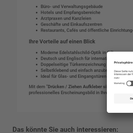
Büro- und Verwaltungsgebäude
Hotels und Empfangsbereiche
Arztpraxen und Kanzleien
Geschäfte und Einkaufszentren
Restaurants, Cafés und öffentliche Einrichtun
Ihre Vorteile auf einen Blick
Moderne Edelstahlschild-Optik in Silber
Deutsch und Englisch für internationale Verstä
Doppelseitige Türkennzeichnung
Selbstklebend und einfach anzubringen
Ideal für Glas- und Eingangstüren
Mit dem "
Drücken / Ziehen Aufkleber silber" in Edels
professionelles Erscheinungsbild in Ihrem Gebäude.
Das könnte Sie auch interessieren: