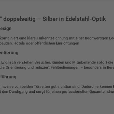
" doppelseitig – Silber in Edelstahl-Optik
esign
kombiniert eine klare Türkennzeichnung mit einer hochwertigen
Ed
ebäuden, Hotels oder öffentlichen Einrichtungen
entierung
 Englisch
verstehen Besucher, Kunden und Mitarbeitende sofort die 
 die Orientierung und reduziert Fehlbedienungen – besonders in Ber
rführung
 Hinweise von beiden Türseiten gut sichtbar sind. Dadurch erkenne
t den Durchgang und sorgt für einen professionellen Gesamteindru
: