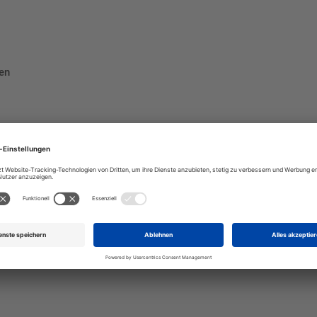
gen
ndlichkeit
tahl-Optik
schaffen Sie eine elegante und funktionale Türkennzeichn