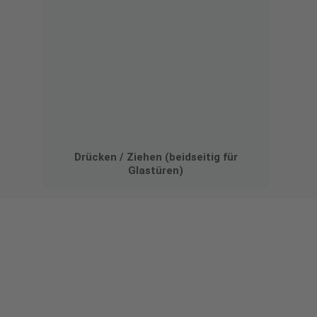
Drücken / Ziehen (beidseitig für
Glastüren)
Gestalten Sie Ihr eigenes Schild mit unserem Konfigurator
"Schild-O-Mat"