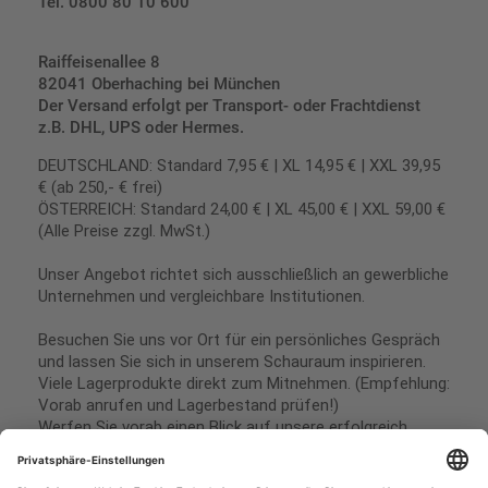
Tel. 0800 80 10 600
Raiffeisenallee 8
82041 Oberhaching bei München
Der Versand erfolgt per Transport- oder Frachtdienst
z.B. DHL, UPS oder Hermes.
DEUTSCHLAND: Standard 7,95 € | XL 14,95 € | XXL 39,95
€ (ab 250,- € frei)
ÖSTERREICH: Standard 24,00 € | XL 45,00 € | XXL 59,00 €
(Alle Preise zzgl. MwSt.)
Unser Angebot richtet sich ausschließlich an gewerbliche
Unternehmen und vergleichbare Institutionen.
Besuchen Sie uns vor Ort für ein persönliches Gespräch
und lassen Sie sich in unserem Schauraum inspirieren.
Viele Lagerprodukte direkt zum Mitnehmen. (Empfehlung:
Vorab anrufen und Lagerbestand prüfen!)
Werfen Sie vorab einen Blick auf unsere erfolgreich
umgesetzten Referenzen & Projekte.