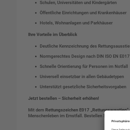
Schulen, Universitäten und Kindergärten
Öffentliche Einrichtungen und Krankenhäuser
Hotels, Wohnanlagen und Parkhäuser
Ihre Vorteile im Überblick
Deutliche Kennzeichnung des Rettungsaussti
Normgerechtes Design nach DIN ISO EN E017
Schnelle Orientierung für Personen im Notfall
Universell einsetzbar in allen Gebäudetypen
Unterstützt gesetzliche Sicherheitsvorgaben
Jetzt bestellen – Sicherheit erhöhen!
Mit dem
Rettungszeichen E017 „Rettungsausstieg“
Menschenleben im Ernstfall. Bestellen Sie jetzt und