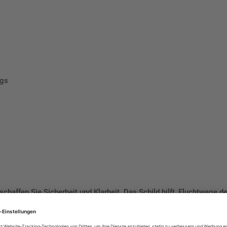
egs
schaffen Sie Sicherheit und Klarheit. Das Schild hilft, Fluchtwege 
 sorgen Sie für eine vorschriftsmäßige Sicherheitskennzeichnung i