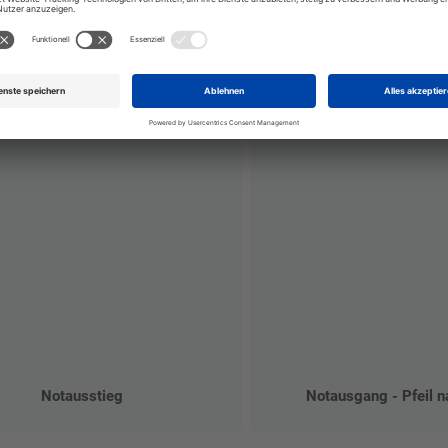
Notausstieg
Notausgang - Pfeil n