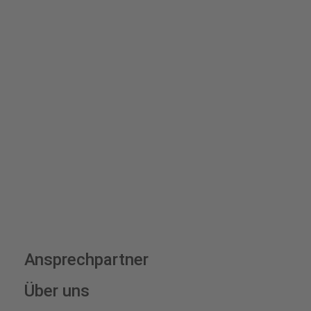
Schilder und Aufkleber.
Bis zu einem Online-Bestellwert von 250,- € (exkl. MwSt.)
verrechnen wir eine Verpackungs- und Versandpauschale
von 7,95 € (exkl. MwSt.) , darüber erfolgt der Versand
fracht- und verpackungsfrei.
Schilderkonfigurator
Ansprechpartner
Über uns