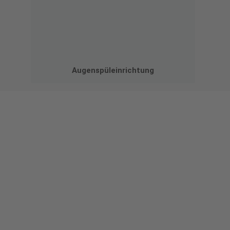
Augenspüleinrichtung
Gestalten Sie Ihr eigenes Schild mit unserem Konfigurator
"Schild-O-Mat"
Erstellen Sie schnell und
einfach Ihre individuellen