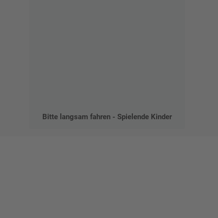
Bitte langsam fahren - Spielende Kinder
Gestalten Sie Ihr eigenes Schild mit unserem Konfigurator
"Schild-O-Mat"