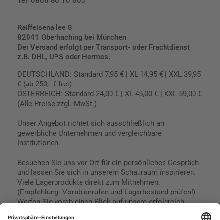
Tel. 0800 80 10 600
Raiffeisenallee 8
82041 Oberhaching bei München
Der Versand erfolgt per Transport- oder Frachtdienst
z.B. DHL, UPS oder Hermes.
DEUTSCHLAND: Standard 7,95 € | XL 14,95 € | XXL 39,95
€ (ab 250,- € frei)
ÖSTERREICH: Standard 24,00 € | XL 45,00 € | XXL 59,00 €
(Alle Preise zzgl. MwSt.)
Unser Angebot richtet sich ausschließlich an
gewerbliche Unternehmen und vergleichbare
Institutionen.
Besuchen Sie uns vor Ort für ein persönliches Gespräch
und lassen Sie sich in unserem Schauraum inspirieren.
Viele Lagerprodukte direkt zum Mitnehmen.
(Empfehlung: Vorab anrufen und Lagerbestand prüfen!)
Werfen Sie vorab einen Blick auf unsere erfolgreich
umgesetzten Referenzen & Projekte.