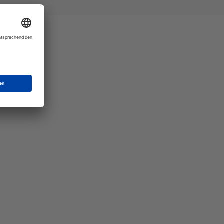
Mat"
 Ihre
eber.