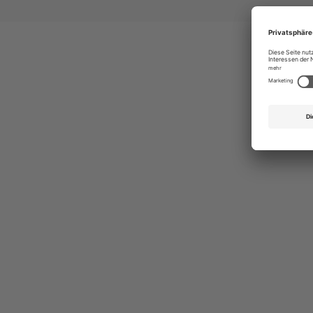
Ges
Erst
indi