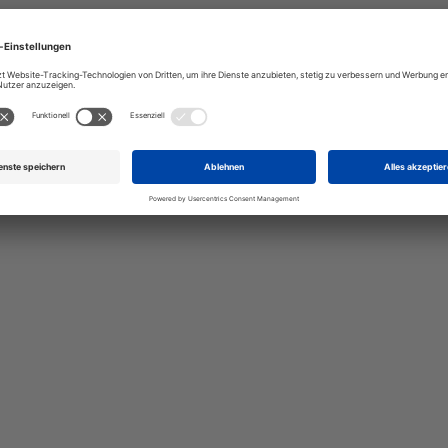
talten Sie Ihr eigenes Schild mit unserem Konfigurator "Schild-O-
ellen Sie schnell und einfach
viduellen Schilder und Aufkl
Bis zu einem Online-Bestellwert von 250,- € (exkl. MwSt.)
verrechnen wir eine Verpackungs- und Versandpauschale
von 7,95 € (exkl. MwSt.) , darüber erfolgt der Versand
fracht- und verpackungsfrei.