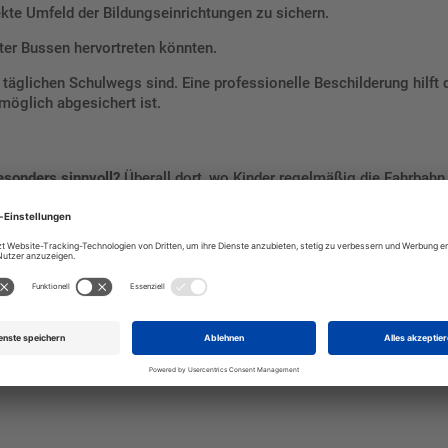
kte Umfeld der Bildungseinrichtungen zu sichern.
ter Bussen hervortreten könnten.
 täglichen Schulwegs sind. Eine professionelle Beschilderung hilft 
möglich abgesichert ist.
esonders sinnvoll?
Überall dort, wo Kinder regelmäßig die Fahrbah
rden, ist ein Warnschild dringend zu empfehlen.
Grundstücken oder Firmenarealen können Sie die Schilder selbst mo
ßenverkehrsbehörde oder in Absprache mit der Gemeinde.
rer gestalten?
Bestellen Sie jetzt Ihr „Achtung! Schulweg“ Schild