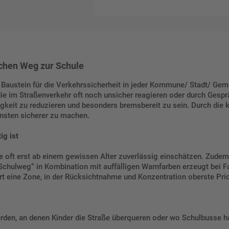
ichen Weg zur Schule
r Baustein für die Verkehrssicherheit in jeder Kommune/ Stadt/ G
ie im Straßenverkehr oft noch unsicher reagieren oder durch Gesprä
digkeit zu reduzieren und besonders bremsbereit zu sein. Durch die
einsten sicherer zu machen.
ig ist
 oft erst ab einem gewissen Alter zuverlässig einschätzen. Zudem
chulweg“ in Kombination mit auffälligen Warnfarben erzeugt bei Fa
t eine Zone, in der Rücksichtnahme und Konzentration oberste Prio
werden, an denen Kinder die Straße überqueren oder wo Schulbusse h