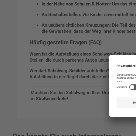
In der Nähe von Schulen & Horten:
Um das dire
An Bushaltestellen:
Wo Kinder unvermittelt hin
An unübersichtlichen Kreuzungen:
Die Teil des
die Gewissheit, dass der Weg ihrer Kinder best
Häufig gestellte Fragen (FAQ)
Wann ist die Aufstellung eines Schulweg-Schildes b
Stellen, die durch parkende Autos unübersichtlich we
Wer darf Schulweg-Schilder aufstellen?
Auf privaten 
Aufstellung in der Regel durch die zuständige Stra
Möchten Sie den Schulweg in Ihrer Umgebung siche
im Straßenverkehr!