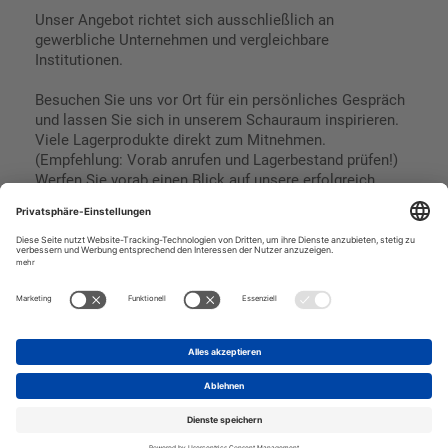
Unser Angebot richtet sich ausschließlich an
gewerbliche Unternehmen und vergleichbare
Institutionen.
Besuchen Sie uns vor Ort für ein persönliches Gespräch
und lassen Sie sich in unserem Schauraum inspirieren.
Viele Lagerprodukte direkt zum Mitnehmen.
(Empfehlung: Vorab anrufen und Lagerbestand prüfen!)
Werfen Sie vorab einen Blick auf unsere erfolgreich
umgesetzten Referenzen & Projekte.
Geschäftsbedingungen
Paypal
Impressum
SEPA Lastschrift
Datenschutz
Kreditkarte
Vorkasse
Rechnungskauf