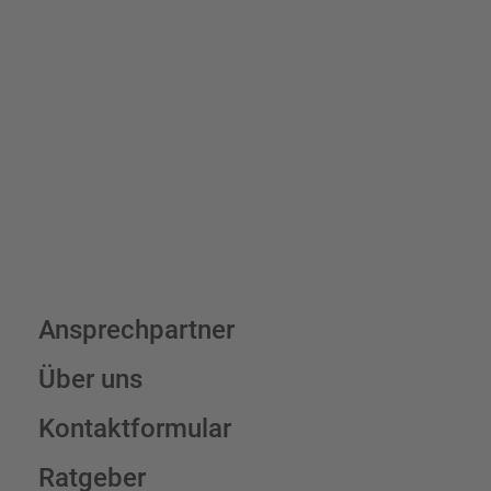
Bis zu einem Online-Bestellwert von 250,- € (exkl. MwSt.)
verrechnen wir eine Verpackungs- und Versandpauschale von
7,95 € (exkl. MwSt.) , darüber erfolgt der Versand fracht- und
verpackungsfrei.
Schilderkonfigurator
Ansprechpartner
Über uns
Kontaktformular
Ratgeber