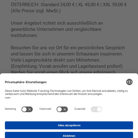
ÖSTERREICH: Standard 24,00 € | XL 45,00 € | XXL 59,00 €
(Alle Preise zzgl. MwSt.)
Unser Angebot richtet sich ausschließlich an
gewerbliche Unternehmen und vergleichbare
Institutionen.
Besuchen Sie uns vor Ort für ein persönliches Gespräch
und lassen Sie sich in unserem Schauraum inspirieren.
Viele Lagerprodukte direkt zum Mitnehmen.
(Empfehlung: Vorab anrufen und Lagerbestand prüfen!)
Werfen Sie vorab einen Blick auf unsere erfolgreich
umgesetzten Referenzen & Projekte.
Geschäftsbedingungen
Paypal
Impressum
SEPA Lastschrift
Datenschutz
Kreditkarte
Vorkasse
Rechnungskauf