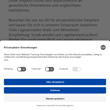
Unser Angebot richtet sich ausschließlich an
gewerbliche Unternehmen und vergleichbare
Institutionen.
Besuchen Sie uns vor Ort für ein persönliches Gespräch
und lassen Sie sich in unserem Schauraum inspirieren.
Viele Lagerprodukte direkt zum Mitnehmen.
(Empfehlung: Vorab anrufen und Lagerbestand prüfen!)
Werfen Sie vorab einen Blick auf unsere erfolgreich
umgesetzten Referenzen & Projekte.
Geschäftsbedingungen
Paypal
Impressum
SEPA Lastschrift
Datenschutz
Kreditkarte
Vorkasse
Rechnungskauf