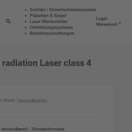
Schilder | Sicherheitskennzeichen
Plaketten & Siegel
Login
Laser Warnschilder
0
Warenkorb
Orientierungssysteme
Betriebs­aus­stattungen
 radiation Laser class 4
9% MwSt.
Versandkosten
en versandbereit - Standardversand