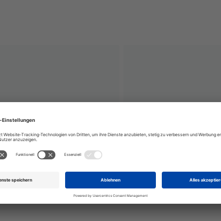
Laser radiation Avoid dir
LASER CLASS 1
beam Laser cla