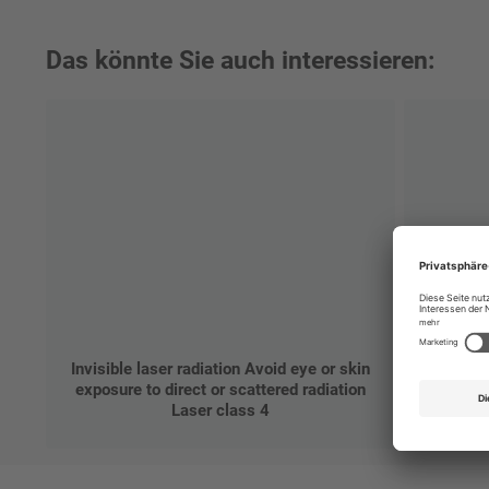
Das könnte Sie auch interessieren:
Invisible laser radiation Avoid eye or skin
exposure to direct or scattered radiation
Laser class 4