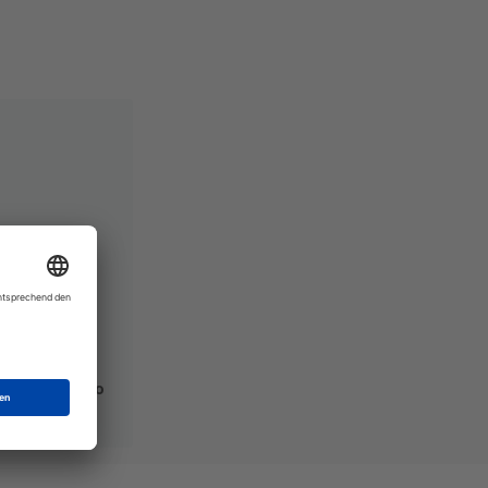
ect exposure to
ss 3B