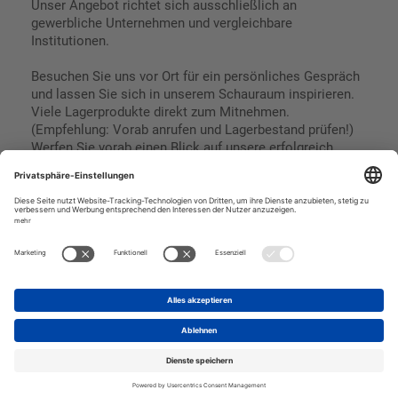
Unser Angebot richtet sich ausschließlich an
gewerbliche Unternehmen und vergleichbare
Institutionen.
Besuchen Sie uns vor Ort für ein persönliches Gespräch
und lassen Sie sich in unserem Schauraum inspirieren.
Viele Lagerprodukte direkt zum Mitnehmen.
(Empfehlung: Vorab anrufen und Lagerbestand prüfen!)
Werfen Sie vorab einen Blick auf unsere erfolgreich
umgesetzten Referenzen & Projekte.
Geschäftsbedingungen
Paypal
Impressum
SEPA Lastschrift
Datenschutz
Kreditkarte
Vorkasse
Rechnungskauf