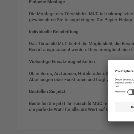
Einfache Montage
Die Montage des Türschildes MUC ist unkompliziert
gewünschten Stelle angebringen. Die Papier-Einlagen
Individuelle Beschriftung
Das Türschild MUC bietet die Möglichkeit, die Besch
Bedarf ausgetauscht werden. Dies ermöglicht eine f
Vielseitige Einsatzmöglichkeiten
Ob in Büros, Arztpraxen, Hotels oder öffentlichen E
Abteilungen oder Funktionen und trägt zur klaren Ori
Bestellen Sie jetzt
Bestellen Sie jetzt Ihr
Türschild MUC mit filigrane
die perfekte Wahl für alle, die Wert auf Qualität und 