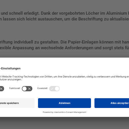
 und schnell erledigt. Dank der vorgebohrten Löcher im Aluminium
 lassen sich leicht austauschen, um die Beschriftung zu aktualisie
riftung individuell zu gestalten. Die Papier-Einlagen können mit h
lexible Anpassung an wechselnde Anforderungen und sorgt stets für
inrichtungen – das Türschild MUC ist vielseitig einsetzbar. Es eig
entierung bei.
m Aluminium Rahmen
und verleihen Sie Ihren Räumlichkeiten eine mod
Design legen.