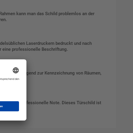
 Rahmen kann man das Schild problemlos an der
ren.
andelsüblichen Laserdruckern bedruckt und nach
 eine professionelle Beschriftung.
net sich hervorragend zur Kennzeichnung von Räumen,
erne und professionelle Note. Dieses Türschild ist