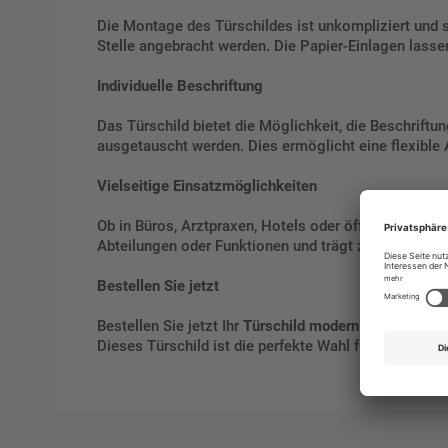
Die Montage des Türschildes ist unkompliziert und 
Stelle angebracht werden. Die Papier-Einlagen lassen
Individuelle Beschriftung
Das Türschild bietet die Möglichkeit, die Beschriftu
ausgetauscht werden. Dies ermöglicht eine flexible
Vielseitige Einsatzmöglichkeiten
Ob in Büros, Arztpraxen, Hotels oder öffentlichen Ei
Abteilungen oder Funktionen und trägt zur klaren Ori
Bestellen Sie jetzt
Bestellen Sie jetzt Ihr
Türschild modern mit filigran
Dieses Türschild ist die perfekte Wahl für alle, die W