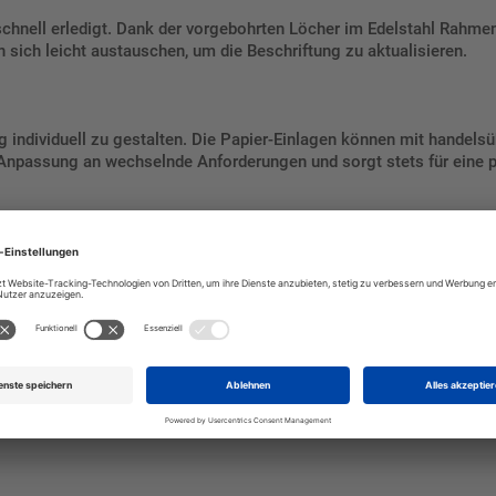
schnell erledigt. Dank der vorgebohrten Löcher im Edelstahl Rahm
 sich leicht austauschen, um die Beschriftung zu aktualisieren.
ng individuell zu gestalten. Die Papier-Einlagen können mit handel
 Anpassung an wechselnde Anforderungen und sorgt stets für eine p
nrichtungen – das Türschild ist vielseitig einsetzbar. Es eignet s
entierung bei.
em Edelstahl Rahmen und Acrylglas
und verleihen Sie Ihren Räumlic
ert auf Qualität und Design legen.