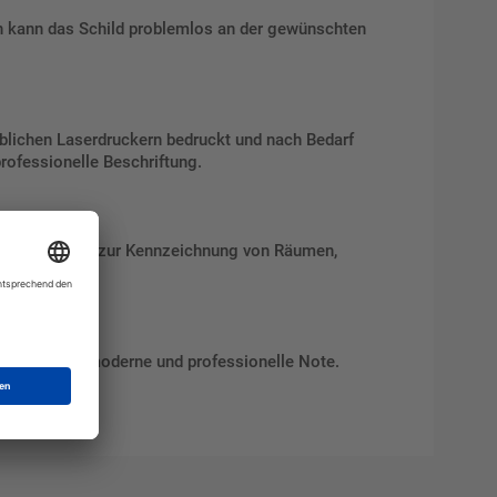
en kann das Schild problemlos an der gewünschten
süblichen Laserdruckern bedruckt und nach Bedarf
rofessionelle Beschriftung.
ich hervorragend zur Kennzeichnung von Räumen,
hkeiten eine moderne und professionelle Note.