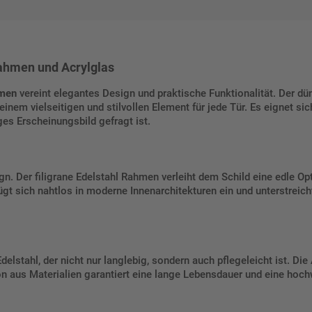
Rahmen und Acrylglas
hmen
vereint elegantes Design und praktische Funktionalität. Der dü
nem vielseitigen und stilvollen Element für jede Tür. Es eignet si
es Erscheinungsbild gefragt ist.
n. Der filigrane Edelstahl Rahmen verleiht dem Schild eine edle Op
ügt sich nahtlos in moderne Innenarchitekturen ein und unterstreich
lstahl, der nicht nur langlebig, sondern auch pflegeleicht ist. Di
n aus Materialien garantiert eine lange Lebensdauer und eine hoch